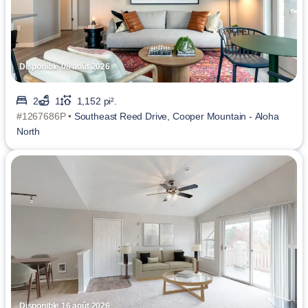
Disponible 08 août 2026
2
1
1,152 pi².
#1267686P •
Southeast Reed Drive, Cooper Mountain - Aloha
North
Disponible 16 août 2026