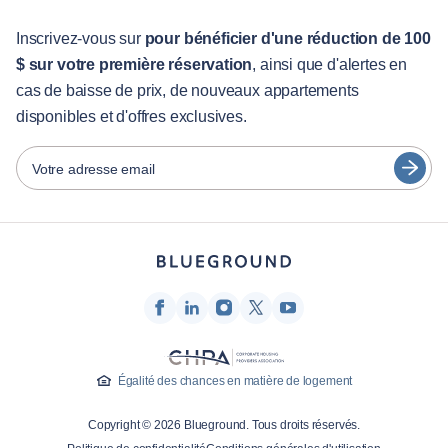
Pour les étudiants
English
Services aux visiteurs
Inscrivez-vous sur
pour bénéficier d'une réduction de 100
$ sur votre première réservation
, ainsi que d'alertes en
Guides des villes
Português
cas de baisse de prix, de nouveaux appartements
日本語
disponibles et d'offres exclusives.
Partenaires
Español
Opérateurs de location de meubles
Votre adresse email
Français
Propriétaires
Türkçe
Partenaires de franchise
Courtiers en immobilier
Deutsch
Influenceurs et affiliés
한국어
Entreprise
À propos de nous
Égalité des chances en matière de logement
Carrières
Copyright © 2026 Blueground. Tous droits réservés.
Presse