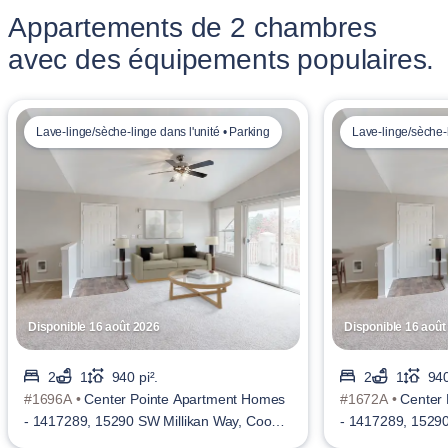
Appartements de 2 chambres
avec des équipements populaires.
Lave-linge/sèche-linge dans l'unité • Parking
Lave-linge/sèche-l
Disponible 16 août 2026
Disponible 16 août
2
1
940 pi².
2
1
940
#1696A •
Center Pointe Apartment Homes
#1672A •
Center
- 1417289, 15290 SW Millikan Way, Cooper
- 1417289, 15290
Mountain - Aloha North
Mountain - Aloha