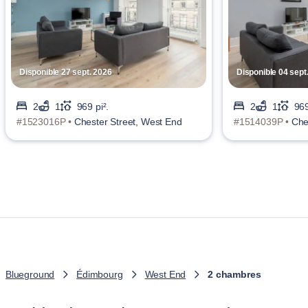
Disponible 27 sept. 2026
Disponible 04 sept
2
1
969 pi².
2
1
969
#1523016P •
Chester Street, West End
#1514039P •
Che
Blueground
Édimbourg
West End
2 chambres