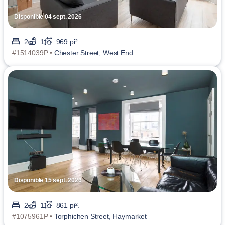
Disponible 04 sept. 2026
2
1
969 pi².
#1514039P •
Chester Street, West End
Disponible 15 sept. 2026
2
1
861 pi².
#1075961P •
Torphichen Street, Haymarket