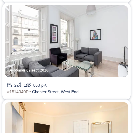
Disponible 09 sept. 2026
2
1
850 pi².
#1514040P •
Chester Street, West End