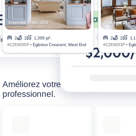
Disponible 01 déc. 2026
Disponible 29 août
2
2
1,399 pi².
2
2
1,1
#1293695P •
Eglinton Crescent, West End
#1293693P •
Egl
Améliorez votre séjour
professionnel.