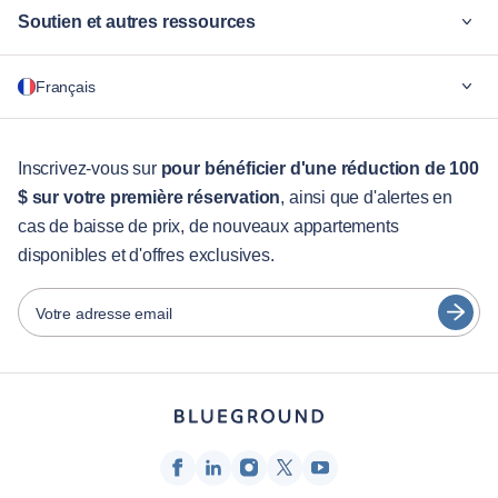
Soutien et autres ressources
Pourquoi Blueground
Français
Pour les entreprises
Pour les étudiants
English
Services aux visiteurs
Inscrivez-vous sur
pour bénéficier d'une réduction de 100
$ sur votre première réservation
, ainsi que d'alertes en
Guides des villes
Português
cas de baisse de prix, de nouveaux appartements
日本語
disponibles et d'offres exclusives.
Partenaires
Español
Opérateurs de location de meubles
Votre adresse email
Français
Propriétaires
Türkçe
Partenaires de franchise
Courtiers en immobilier
Deutsch
Influenceurs et affiliés
한국어