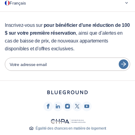
Français
Pour les entreprises
Pour les étudiants
English
Services aux visiteurs
Inscrivez-vous sur
pour bénéficier d'une réduction de 100
$ sur votre première réservation
, ainsi que d'alertes en
Guides des villes
Português
cas de baisse de prix, de nouveaux appartements
日本語
disponibles et d'offres exclusives.
Partenaires
Español
Opérateurs de location de meubles
Votre adresse email
Français
Propriétaires
Türkçe
Partenaires de franchise
Courtiers en immobilier
Deutsch
Influenceurs et affiliés
한국어
Entreprise
À propos de nous
Égalité des chances en matière de logement