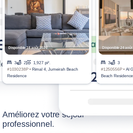
Disponible 16 août 2026
Disponible 24 août
3
2
1,927 pi².
3
3
#1030238P •
Rimal 4, Jumeirah Beach
#1250556P •
Al 
Residence
Beach Residenc
Améliorez votre séjour
professionnel.