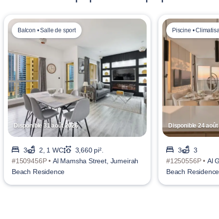
Balcon • Salle de sport
Piscine • Climatis
Disponible 31 août 2026
Disponible 24 août
3
2, 1 WC
3,660 pi².
3
3
#1509456P •
Al Mamsha Street, Jumeirah
#1250556P •
Al 
Beach Residence
Beach Residenc