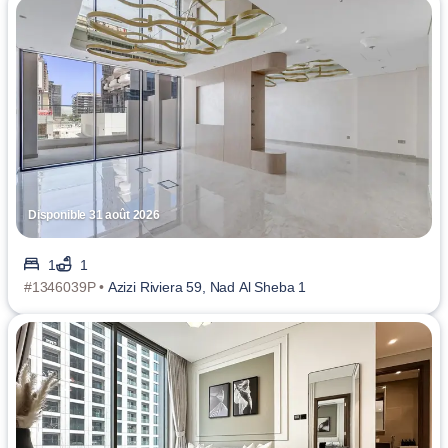
Disponible 31 août 2026
1
1
#1346039P •
Azizi Riviera 59, Nad Al Sheba 1