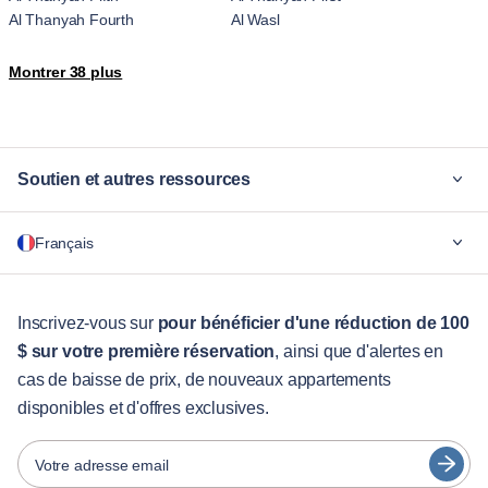
Al Thanyah Fourth
Al Wasl
Al Yalayis 2
Arjan-Dubailand
Montrer 38 plus
Bluewaters Island
Business Bay
Downtown Dubai
Downtown Jabel Ali
Dubai Hills Estate
Dubai Marina
Dubai Maritime City
Dubai Production City
Soutien et autres ressources
Dubai Silicon Oasis
Dubai South Residential District
Hadaeq Sheikh Mohammed Bin
Jebel Ali Village
Pourquoi Blueground
Rashid
Français
JLT
Jumeira First
Pour les entreprises
Jumeirah
Jumeirah Golf Estates
Pour les étudiants
Jumeirah Village
Madinat Al Mataar
English
Services aux visiteurs
Inscrivez-vous sur
pour bénéficier d'une réduction de 100
Madinat Dubai Al Melaheyah
Madinat Hind 4
Marsa Dubai
Me'aisem First
$ sur votre première réservation
, ainsi que d'alertes en
Guides des villes
Português
Mirdif
Motor City
cas de baisse de prix, de nouveaux appartements
日本語
Nadd Hessa
Ras Al Khor
disponibles et d'offres exclusives.
Partenaires
The Palm Jumeirah
Trade Center
Español
Umm Suqeim
Umm Suqeim Third
Opérateurs de location de meubles
Votre adresse email
Wadi Al Safa 2
Wadi Al Safa 3
Français