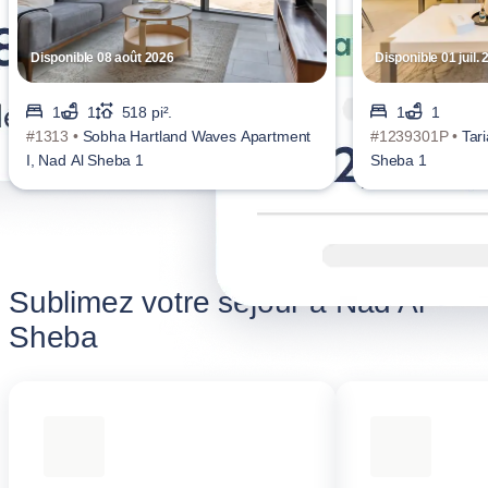
Disponible 08 août 2026
Disponible 01 juil.
1
1
518 pi².
1
1
#1313 •
Sobha Hartland Waves Apartment
#1239301P •
Tar
I, Nad Al Sheba 1
Sheba 1
Sublimez votre séjour à Nad Al
Sheba