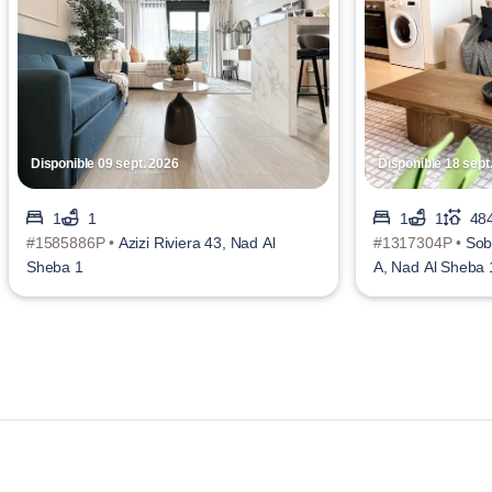
Disponible 09 sept. 2026
Disponible 18 sept
1
1
1
1
484
#1585886P •
Azizi Riviera 43, Nad Al
#1317304P •
Sob
Sheba 1
A, Nad Al Sheba 