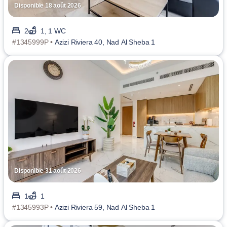
Disponible 18 août 2026
2
1, 1 WC
#1345999P •
Azizi Riviera 40, Nad Al Sheba 1
Disponible 31 août 2026
1
1
#1345993P •
Azizi Riviera 59, Nad Al Sheba 1