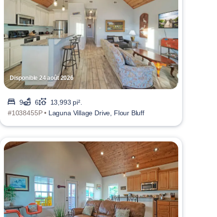
Disponible 24 août 2026
9
6
13,993 pi².
#1038455P •
Laguna Village Drive, Flour Bluff