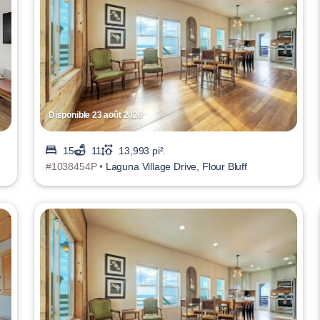
Disponible 23 août 2026
15
11
13,993 pi².
#1038454P •
Laguna Village Drive, Flour Bluff