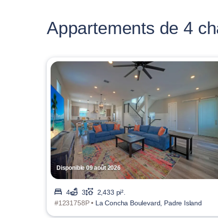
Appartements de 4 cha
Disponible 09 août 2026
4
3
2,433 pi².
#1231758P •
La Concha Boulevard, Padre Island