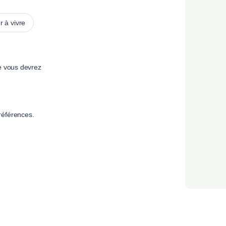
 à vivre
e vous devrez
références.