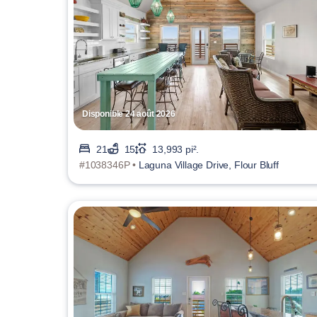
Disponible 24 août 2026
21
15
13,993 pi².
#1038346P •
Laguna Village Drive, Flour Bluff