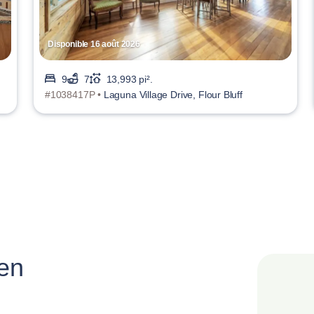
Disponible 16 août 2026
9
7
13,993 pi².
#1038417P •
Laguna Village Drive, Flour Bluff
 en