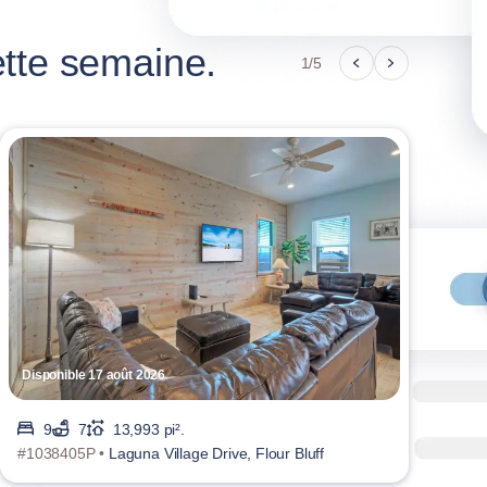
tte semaine.
1/5
Disponible 17 août 2026
Disp
9
7
13,993 pi².
#1038405P •
Laguna Village Drive, Flour Bluff
#103