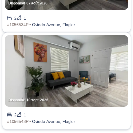
Disponible 07 août 2026
2
1
#1056534P •
Oviedo Avenue, Flagler
Disponible 10 sept. 2026
2
1
#1056543P •
Oviedo Avenue, Flagler