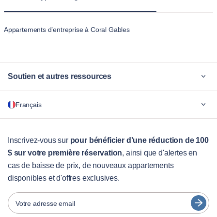
Appartements d’entreprise à Coral Gables
Soutien et autres ressources
Pourquoi Blueground
Français
Pour les entreprises
Pour les étudiants
English
Services aux visiteurs
Inscrivez-vous sur
pour bénéficier d'une réduction de 100
$ sur votre première réservation
, ainsi que d'alertes en
Guides des villes
Português
cas de baisse de prix, de nouveaux appartements
日本語
disponibles et d'offres exclusives.
Partenaires
Español
Opérateurs de location de meubles
Votre adresse email
Français
Propriétaires