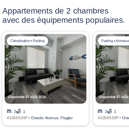
Appartements de 2 chambres
avec des équipements populaires.
Climatisation • Parking
Parking • Animaux
Disponible 07 août 2026
Disponible 07 août
2
1
2
1
#1056534P •
Oviedo Avenue, Flagler
#1056539P •
Ovi