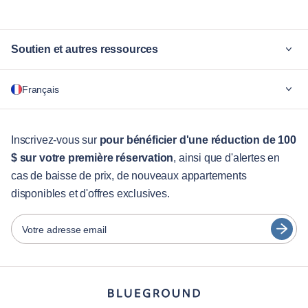
Soutien et autres ressources
Pourquoi Blueground
Français
Pour les entreprises
Pour les étudiants
English
Services aux visiteurs
Inscrivez-vous sur
pour bénéficier d'une réduction de 100
$ sur votre première réservation
, ainsi que d'alertes en
Guides des villes
Português
cas de baisse de prix, de nouveaux appartements
日本語
disponibles et d'offres exclusives.
Partenaires
Español
Opérateurs de location de meubles
Votre adresse email
Français
Propriétaires
Türkçe
Partenaires de franchise
Courtiers en immobilier
Deutsch
Influenceurs et affiliés