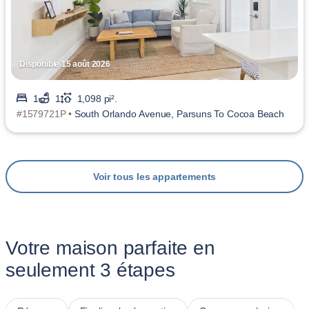
Disponible 15 août 2026
1
1
1,098 pi².
#1579721P •
South Orlando Avenue, Parsuns To Cocoa Beach
Voir tous les appartements
Votre maison parfaite en
seulement 3 étapes