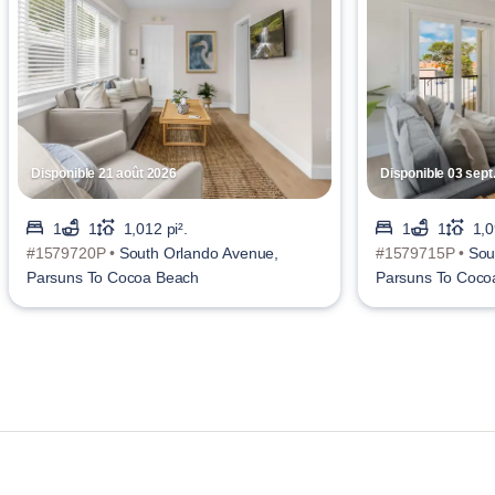
Disponible 21 août 2026
Disponible 03 sept
1
1
1,012 pi².
1
1
1,0
#1579720P •
South Orlando Avenue,
#1579715P •
Sou
Parsuns To Cocoa Beach
Parsuns To Coco