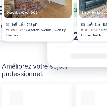
Disponible 02 oct. 2026
Disponible 11 oct.
1
1
743 pi².
1
1
463
#1289713P •
California Avenue, Avon By
#1069189P •
Nor
The Sea
Cocoa Beach
Améliorez votre séjour
professionnel.