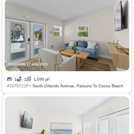
Disponible 27 août 2026
1
1
1,098 pi².
#1579722P •
South Orlando Avenue, Parsuns To Cocoa Beach