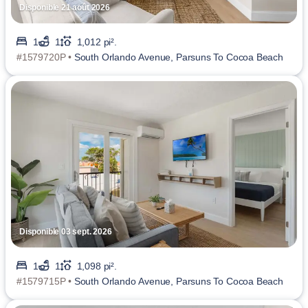
Disponible 21 août 2026
1
1
1,012 pi².
#1579720P •
South Orlando Avenue, Parsuns To Cocoa Beach
Disponible 03 sept. 2026
1
1
1,098 pi².
#1579715P •
South Orlando Avenue, Parsuns To Cocoa Beach