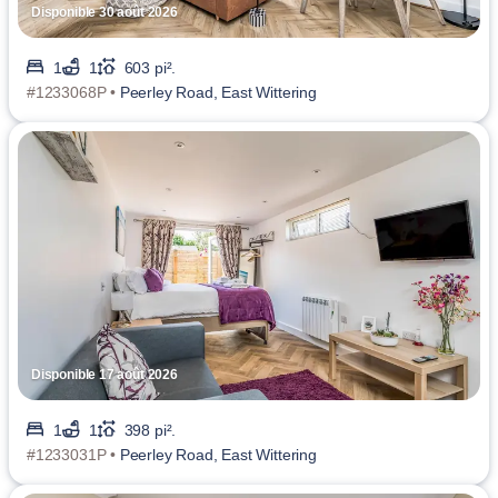
Disponible 30 août 2026
1
1
603 pi².
#1233068P •
Peerley Road, East Wittering
Disponible 17 août 2026
1
1
398 pi².
#1233031P •
Peerley Road, East Wittering