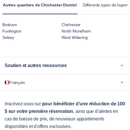
conçues pour des séjours prolongés, offrant une atmosphère
Autres quartiers de Chichester District
Différents types de logem
plus familiale que l'aspect temporaire des hôtels.
Bosham
Chichester
Funtington
North Mundham
Selsey
West Wittering
Soutien et autres ressources
Pourquoi Blueground
Français
Pour les entreprises
Pour les étudiants
English
Services aux visiteurs
Inscrivez-vous sur
pour bénéficier d'une réduction de 100
$ sur votre première réservation
, ainsi que d'alertes en
Guides des villes
Português
cas de baisse de prix, de nouveaux appartements
日本語
disponibles et d'offres exclusives.
Partenaires