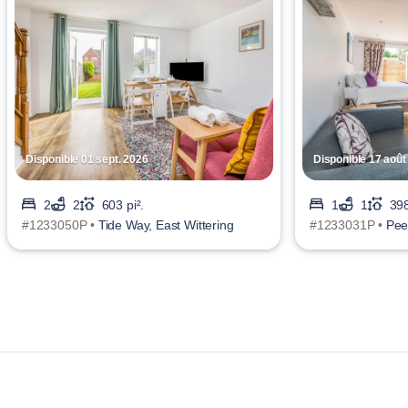
Disponible 01 sept. 2026
Disponible 17 août
2
2
603 pi².
1
1
398
#1233050P •
Tide Way, East Wittering
#1233031P •
Pee