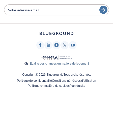
Español
Opérateurs de location de meubles
Votre adresse email
Français
Propriétaires
Türkçe
Partenaires de franchise
Courtiers en immobilier
Deutsch
Influenceurs et affiliés
한국어
Entreprise
À propos de nous
Égalité des chances en matière de logement
Carrières
Copyright © 2026 Blueground. Tous droits réservés.
Presse
Politique de confidentialité
Conditions générales d'utilisation
Blog Blueprint
Politique en matière de cookies
Plan du site
Contactez-nous
Recherche