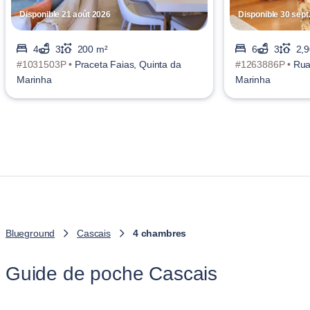
Disponible 21 août 2026
Disponible 30 sept
4
3
200 m²
6
3
2,
#1031503P •
Praceta Faias, Quinta da
#1263886P •
Rua
Marinha
Marinha
Blueground
Cascais
4 chambres
Guide de poche Cascais