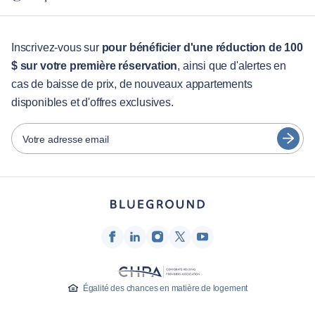
Pour les entreprises
Pour les étudiants
English
Services aux visiteurs
Inscrivez-vous sur
pour bénéficier d'une réduction de 100
$ sur votre première réservation
, ainsi que d'alertes en
Guides des villes
Português
cas de baisse de prix, de nouveaux appartements
日本語
disponibles et d'offres exclusives.
Partenaires
Español
Opérateurs de location de meubles
Votre adresse email
Français
Propriétaires
Türkçe
Partenaires de franchise
Courtiers en immobilier
Deutsch
Influenceurs et affiliés
한국어
Entreprise
À propos de nous
Égalité des chances en matière de logement
Carrières