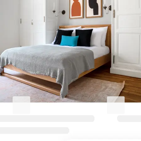
Améliorez votre séjour
professionnel.
Blueground for Business
Studentgro
Travaillez dur, restez
Près du campu