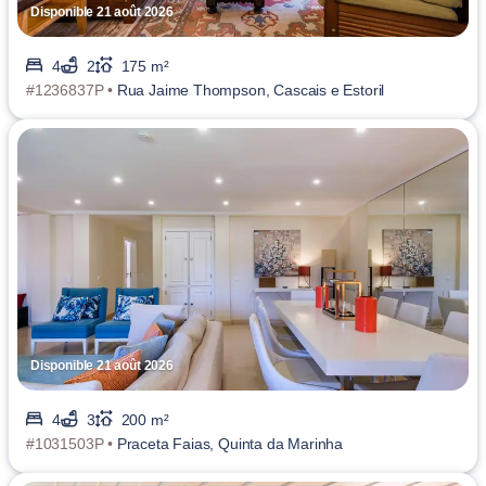
Disponible 21 août 2026
4
2
175 m²
#1236837P •
Rua Jaime Thompson, Cascais e Estoril
Disponible 21 août 2026
4
3
200 m²
#1031503P •
Praceta Faias, Quinta da Marinha