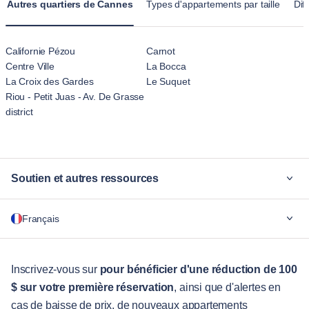
Autres quartiers de Cannes
Types d'appartements par taille
Dif
Californie Pézou
Carnot
Centre Ville
La Bocca
La Croix des Gardes
Le Suquet
Riou - Petit Juas - Av. De Grasse
district
Soutien et autres ressources
Pourquoi Blueground
Français
Pour les entreprises
Pour les étudiants
English
Services aux visiteurs
Inscrivez-vous sur
pour bénéficier d'une réduction de 100
$ sur votre première réservation
, ainsi que d'alertes en
Guides des villes
Português
cas de baisse de prix, de nouveaux appartements