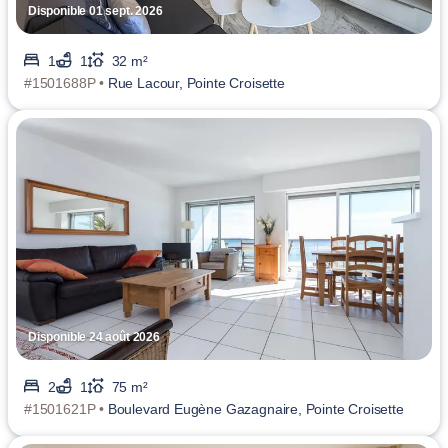
Disponible 01 sept. 2026
1
1
32 m²
#1501688P •
Rue Lacour, Pointe Croisette
Disponible 24 août 2026
2
1
75 m²
#1501621P •
Boulevard Eugène Gazagnaire, Pointe Croisette