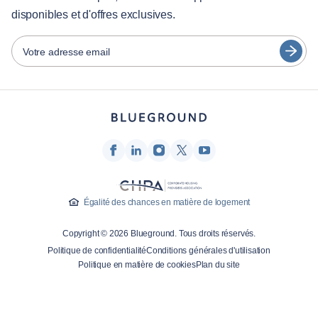
日本語
disponibles et d'offres exclusives.
Partenaires
Español
Opérateurs de location de meubles
Votre adresse email
Français
Propriétaires
Türkçe
Partenaires de franchise
Courtiers en immobilier
Deutsch
Influenceurs et affiliés
한국어
Entreprise
À propos de nous
Égalité des chances en matière de logement
Carrières
Copyright © 2026 Blueground. Tous droits réservés.
Presse
Politique de confidentialité
Conditions générales d'utilisation
Blog Blueprint
Politique en matière de cookies
Plan du site
Contactez-nous