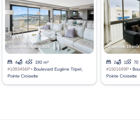
Disponible 08 août 2026
Disponible 14 août
4
4
190 m²
2
1
70
#1093456P •
Boulevard Eugène Tripet,
#1501699P •
Bou
Pointe Croisette
Pointe Croisette