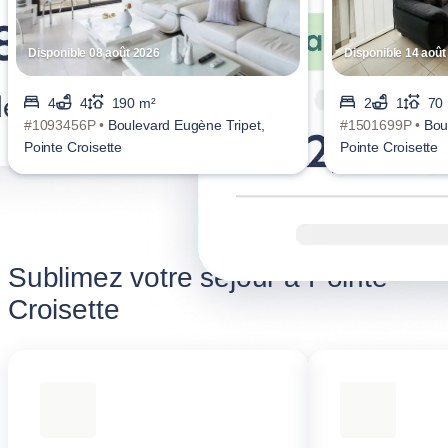
Disponible 08 août 2026
Disponible 14 août
4
4
190 m²
2
1
70
#1093456P •
Boulevard Eugène Tripet,
#1501699P •
Bou
Pointe Croisette
Pointe Croisette
Sublimez votre séjour à Pointe
Croisette