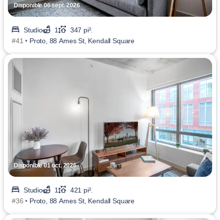
Disponible 06 sept. 2026
Studio
1
347 pi².
#41 •
Proto, 88 Ames St, Kendall Square
Disponible 01 oct. 2026
Studio
1
421 pi².
#36 •
Proto, 88 Ames St, Kendall Square