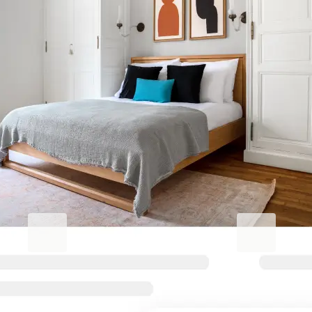
Améliorez votre séjour
professionnel.
Blueground for Business
Studentgro
Travaillez dur, restez
Près du campu