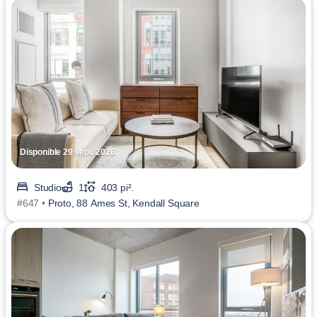
Disponible 29 sept. 2026
Studio
1
403 pi².
#647 •
Proto, 88 Ames St, Kendall Square