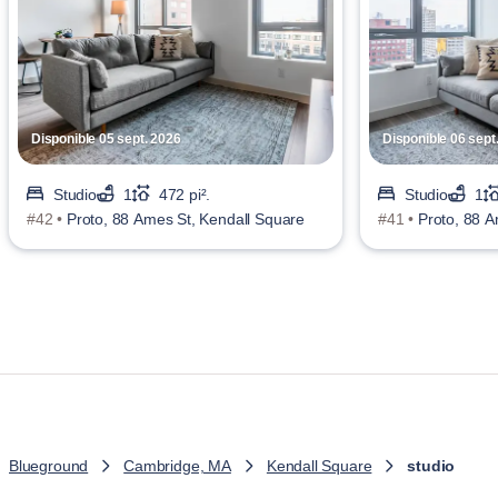
Disponible 05 sept. 2026
Disponible 06 sept
Studio
1
472 pi².
Studio
1
#42 •
Proto, 88 Ames St, Kendall Square
#41 •
Proto, 88 A
Blueground
Cambridge, MA
Kendall Square
studio