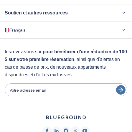
Soutien et autres ressources
Pourquoi Blueground
Français
Pour les entreprises
Pour les étudiants
English
Services aux visiteurs
Inscrivez-vous sur
pour bénéficier d'une réduction de 100
$ sur votre première réservation
, ainsi que d'alertes en
Guides des villes
Português
cas de baisse de prix, de nouveaux appartements
日本語
disponibles et d'offres exclusives.
Partenaires
Español
Opérateurs de location de meubles
Votre adresse email
Français
Propriétaires
Türkçe
Partenaires de franchise
Courtiers en immobilier
Deutsch
Influenceurs et affiliés
한국어