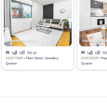
Disponible 08 août 2026
Disponible 08 août
1
1
700 pi².
1
1
700
#1537788P •
Fleet Street, Jewellery
#1537822P •
Pop
Quarter
Quarter