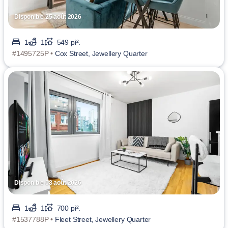
Disponible 25 août 2026
1
1
549 pi².
#1495725P •
Cox Street, Jewellery Quarter
Disponible 08 août 2026
1
1
700 pi².
#1537788P •
Fleet Street, Jewellery Quarter