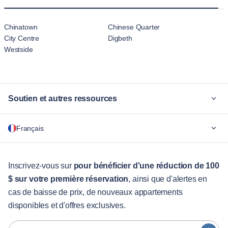
Chinatown
Chinese Quarter
City Centre
Digbeth
Westside
Soutien et autres ressources
Pourquoi Blueground
Français
Pour les entreprises
Pour les étudiants
English
Services aux visiteurs
Inscrivez-vous sur
pour bénéficier d'une réduction de 100
$ sur votre première réservation
, ainsi que d'alertes en
Guides des villes
Português
cas de baisse de prix, de nouveaux appartements
日本語
disponibles et d'offres exclusives.
Partenaires
Español
Opérateurs de location de meubles