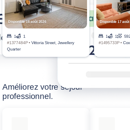
Disponible 16 août 2026
Disponible 17 août
1
1
1
1
592
#1377484P •
Vittoria Street, Jewellery
#1495733P •
Cox
Quarter
Améliorez votre séjour
professionnel.