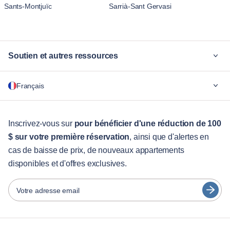
Sants-Montjuïc
Sarrià-Sant Gervasi
Soutien et autres ressources
Pourquoi Blueground
Français
Pour les entreprises
Pour les étudiants
English
Services aux visiteurs
Inscrivez-vous sur
pour bénéficier d'une réduction de 100
$ sur votre première réservation
, ainsi que d'alertes en
Guides des villes
Português
cas de baisse de prix, de nouveaux appartements
日本語
disponibles et d'offres exclusives.
Partenaires
Español
Opérateurs de location de meubles
Votre adresse email
Français
Propriétaires
Türkçe
Partenaires de franchise