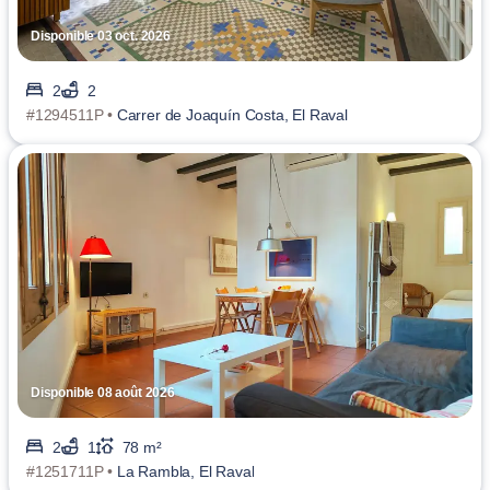
Disponible 03 oct. 2026
2
2
#1294511P •
Carrer de Joaquín Costa, El Raval
Disponible 08 août 2026
2
1
78 m²
#1251711P •
La Rambla, El Raval