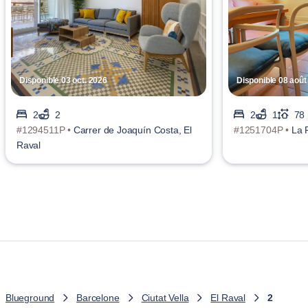
Disponible 03 oct. 2026
Disponible 08 août
2
2
2
1
78
#1294511P •
Carrer de Joaquín Costa, El
#1251704P •
La 
Raval
Blueground
Barcelone
Ciutat Vella
El Raval
2