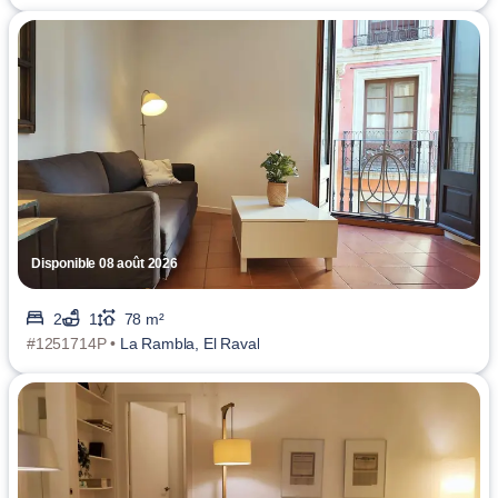
Disponible 08 août 2026
2
1
78 m²
#1251714P •
La Rambla, El Raval