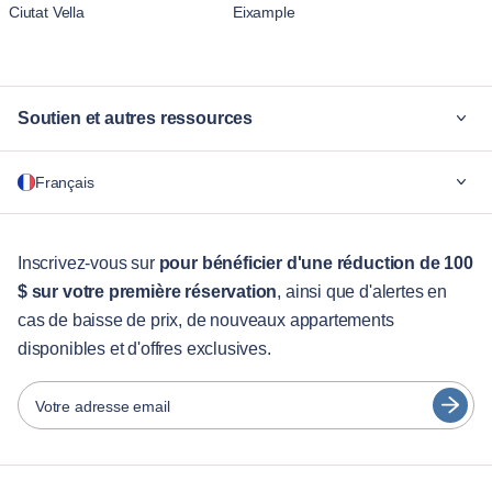
Ciutat Vella
Eixample
Soutien et autres ressources
Pourquoi Blueground
Français
Pour les entreprises
Pour les étudiants
English
Services aux visiteurs
Inscrivez-vous sur
pour bénéficier d'une réduction de 100
$ sur votre première réservation
, ainsi que d'alertes en
Guides des villes
Português
cas de baisse de prix, de nouveaux appartements
日本語
disponibles et d'offres exclusives.
Partenaires
Español
Opérateurs de location de meubles
Votre adresse email
Français
Propriétaires
Türkçe
Partenaires de franchise