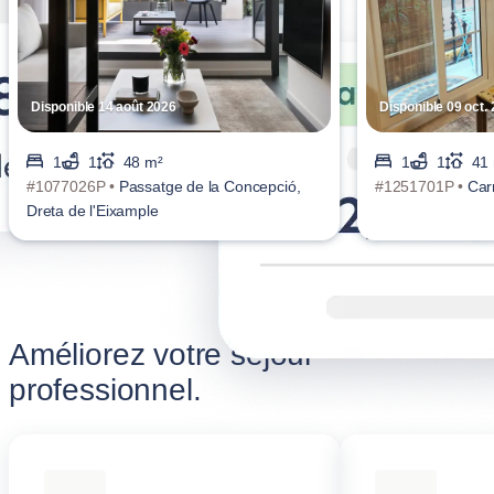
Disponible 14 août 2026
Disponible 09 oct.
1
1
48 m²
1
1
41
#1077026P •
Passatge de la Concepció,
#1251701P •
Carr
Dreta de l'Eixample
Améliorez votre séjour
professionnel.