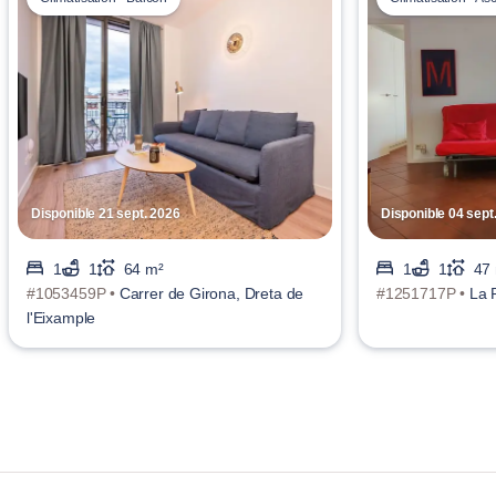
Disponible 21 sept. 2026
Disponible 04 sept
1
1
64 m²
1
1
47
#1053459P •
Carrer de Girona, Dreta de
#1251717P •
La 
l'Eixample