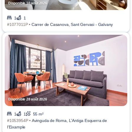
Disponible 10 août 2026
1
1
#1077011P •
Carrer de Casanova, Sant Gervasi - Galvany
Disponible 28 août 2026
1
1
55 m²
#1053954P •
Avinguda de Roma, L'Antiga Esquerra de
l'Eixample