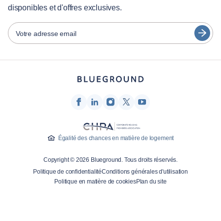
日本語
disponibles et d'offres exclusives.
Partenaires
Español
Opérateurs de location de meubles
Votre adresse email
Français
Propriétaires
Türkçe
Partenaires de franchise
Courtiers en immobilier
Deutsch
Influenceurs et affiliés
한국어
Entreprise
À propos de nous
Égalité des chances en matière de logement
Carrières
Copyright © 2026 Blueground. Tous droits réservés.
Presse
Politique de confidentialité
Conditions générales d'utilisation
Blog Blueprint
Politique en matière de cookies
Plan du site
Contactez-nous
Recherche