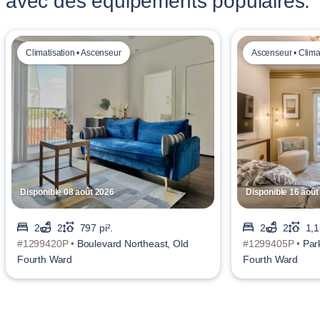
avec des équipements populaires.
Climatisation • Ascenseur
Ascenseur • Clima
Disponible 08 août 2026
Disponible 16 août
2
2
797 pi².
2
2
1,1
#1299420P •
Boulevard Northeast, Old
#1299405P •
Par
Fourth Ward
Fourth Ward