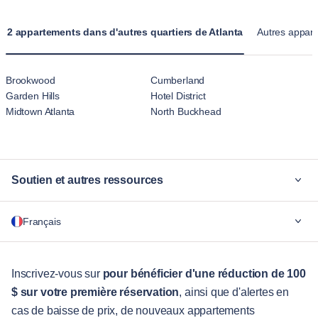
2 appartements dans d'autres quartiers de Atlanta
Autres appart
Brookwood
Cumberland
Garden Hills
Hotel District
Midtown Atlanta
North Buckhead
Soutien et autres ressources
Pourquoi Blueground
Français
Pour les entreprises
Pour les étudiants
English
Services aux visiteurs
Inscrivez-vous sur
pour bénéficier d'une réduction de 100
$ sur votre première réservation
, ainsi que d'alertes en
Guides des villes
Português
cas de baisse de prix, de nouveaux appartements