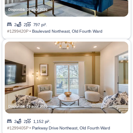
Disponible 08 août 2026
2
2
797 pi².
#1299420P •
Boulevard Northeast, Old Fourth Ward
Disponible 16 août 2026
2
2
1,152 pi².
#1299405P •
Parkway Drive Northeast, Old Fourth Ward