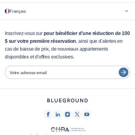
Pourquoi Blueground
Français
Pour les entreprises
Pour les étudiants
English
Services aux visiteurs
Inscrivez-vous sur
pour bénéficier d'une réduction de 100
$ sur votre première réservation
, ainsi que d'alertes en
Guides des villes
Português
cas de baisse de prix, de nouveaux appartements
日本語
disponibles et d'offres exclusives.
Partenaires
Español
Opérateurs de location de meubles
Votre adresse email
Français
Propriétaires
Türkçe
Partenaires de franchise
Courtiers en immobilier
Deutsch
Influenceurs et affiliés
한국어
Entreprise
À propos de nous