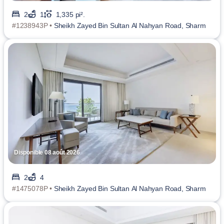
2
1
1,335 pi².
#1238943P •
Sheikh Zayed Bin Sultan Al Nahyan Road, Sharm
Disponible 08 août 2026
2
4
#1475078P •
Sheikh Zayed Bin Sultan Al Nahyan Road, Sharm