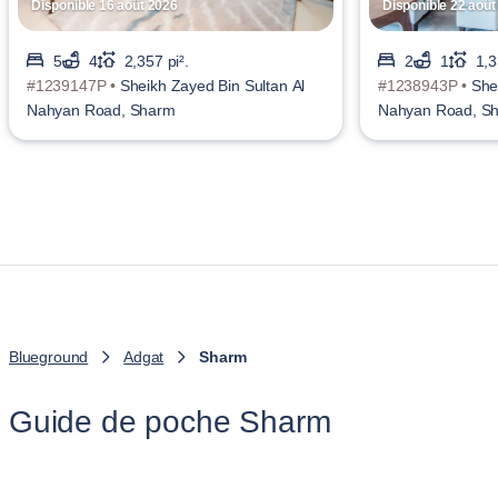
Disponible 16 août 2026
Disponible 22 août
5
4
2,357 pi².
2
1
1,3
#1239147P •
Sheikh Zayed Bin Sultan Al
#1238943P •
She
Nahyan Road, Sharm
Nahyan Road, S
Blueground
Adgat
Sharm
Guide de poche Sharm