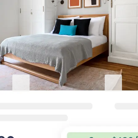
Sublimez votre séjour à Sharm
Blueground for Business
Studentgro
Travaillez dur, restez
Près du campu
confortablement installé
réductions A+
Des conditions flexibles et des
De grandes écon