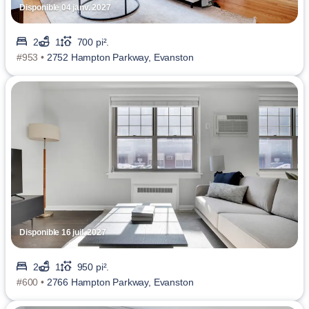
Disponible 04 janv. 2027
2
1
700 pi².
#953 •
2752 Hampton Parkway, Evanston
Disponible 16 juil. 2027
2
1
950 pi².
#600 •
2766 Hampton Parkway, Evanston