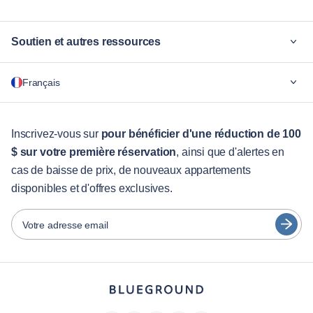
Soutien et autres ressources
Pourquoi Blueground
Français
Pour les entreprises
Pour les étudiants
English
Services aux visiteurs
Inscrivez-vous sur
pour bénéficier d'une réduction de 100
$ sur votre première réservation
, ainsi que d'alertes en
Guides des villes
Português
cas de baisse de prix, de nouveaux appartements
日本語
disponibles et d'offres exclusives.
Partenaires
Español
Opérateurs de location de meubles
Votre adresse email
Français
Propriétaires
Türkçe
Partenaires de franchise
Courtiers en immobilier
Deutsch
Influenceurs et affiliés