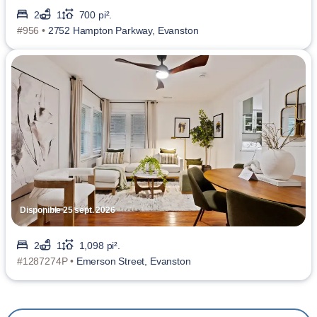
2
1
700 pi².
#956 •
2752 Hampton Parkway, Evanston
Disponible 25 sept. 2026
2
1
1,098 pi².
#1287274P •
Emerson Street, Evanston