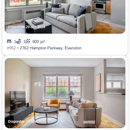
Disponible 20 oct. 2028
1
1
600 pi².
#952 •
2762 Hampton Parkway, Evanston
Disponible 26 nov. 2026