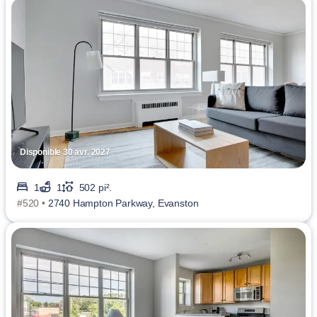
Disponible 30 avr. 2027
1
1
502 pi².
#520 •
2740 Hampton Parkway, Evanston