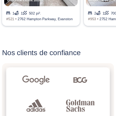
Disponible 24 nov. 2026
Disponible 04 janv
1
1
502 pi².
2
1
700
#521 •
2762 Hampton Parkway, Evanston
#953 •
2752 Hamp
Nos clients de confiance