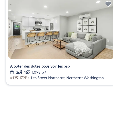
Ajouter des dates pour voir les prix
2
1
1,098 pi²
#1351172P •
11th Street Northeast, Northeast Washington