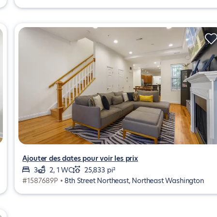
Ajouter des dates pour voir les prix
3
2, 1 WC
25,833 pi²
#1587689P •
8th Street Northeast, Northeast Washington