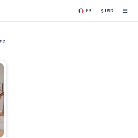
FR
$ USD
ême