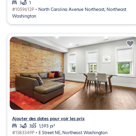
3
1
#1059612P •
North Carolina Avenue Northeast, Northeast
Washington
Ajouter des dates pour voir les prix
3
3
1,593 pi²
#1583349P •
E Street NE, Northeast Washington