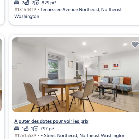
2
2
829 pi²
#1316441P •
Tennessee Avenue Northeast, Northeast
Washington
Ajouter des dates pour voir les prix
1
1
797 pi²
#1261553P •
F Street Northeast, Northeast Washington