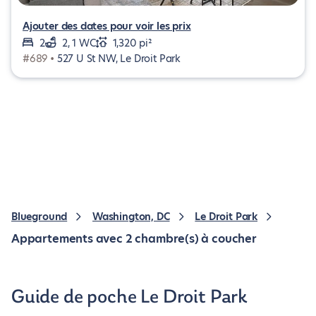
Ajouter des dates pour voir les prix
2
2, 1 WC
1,320 pi²
#689 •
527 U St NW, Le Droit Park
Blueground
Washington, DC
Le Droit Park
Appartements avec 2 chambre(s) à coucher
Guide de poche Le Droit Park