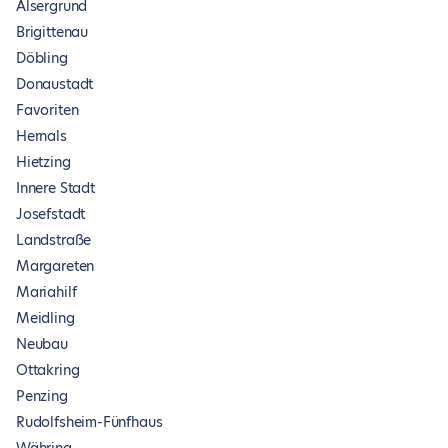
Alsergrund
Brigittenau
Döbling
Donaustadt
Favoriten
Hernals
Hietzing
Innere Stadt
Josefstadt
Landstraße
Margareten
Mariahilf
Meidling
Neubau
Ottakring
Penzing
Rudolfsheim-Fünfhaus