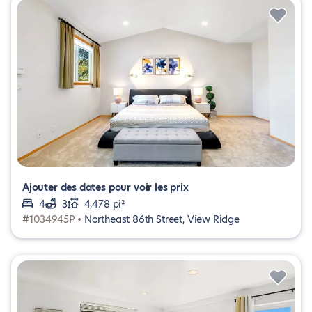
Ajouter des dates pour voir les prix
4
3
4,478 pi²
#1034945P •
Northeast 86th Street, View Ridge