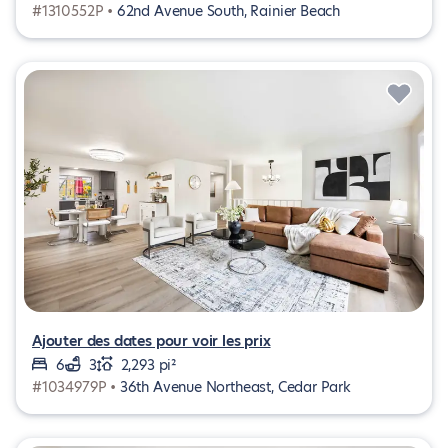
#1310552P •
62nd Avenue South, Rainier Beach
Ajouter des dates pour voir les prix
6
3
2,293 pi²
#1034979P •
36th Avenue Northeast, Cedar Park