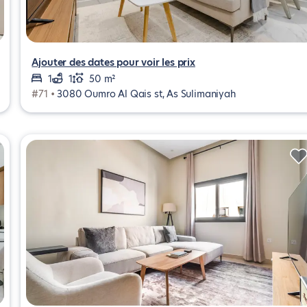
Ajouter des dates pour voir les prix
1
1
50 m²
#71 •
3080 Oumro Al Qais st, As Sulimaniyah