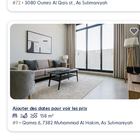
#72 •
3080 Oumro Al Qais st , As Sulimaniyah
Ajouter des dates pour voir les prix
2
2
158 m²
#9 •
Qamra 6, 7382 Muhammad Al Hakim, As Sulimaniyah