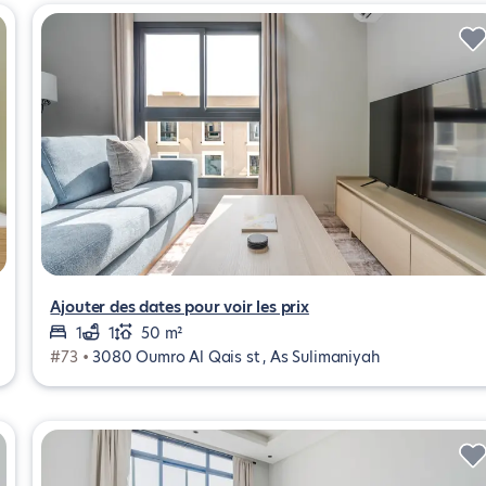
Ajouter des dates pour voir les prix
1
1
50 m²
#73 •
3080 Oumro Al Qais st , As Sulimaniyah