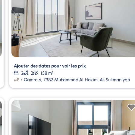
Ajouter des dates pour voir les prix
2
2
158 m²
#8 •
Qamra 6, 7382 Muhammad Al Hakim, As Sulimaniyah