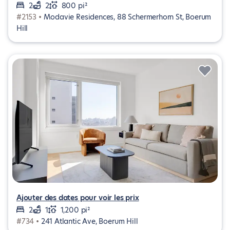
2
2
800 pi²
#2153 •
Modavie Residences, 88 Schermerhorn St, Boerum
Hill
Ajouter des dates pour voir les prix
2
1
1,200 pi²
#734 •
241 Atlantic Ave, Boerum Hill