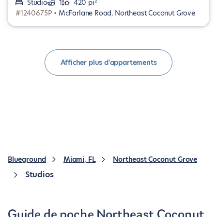
Studio
1
420 pi²
#1240675P •
McFarlane Road, Northeast Coconut Grove
Afficher plus d'appartements
Blueground
Miami, FL
Northeast Coconut Grove
Studios
Guide de poche Northeast Coconut