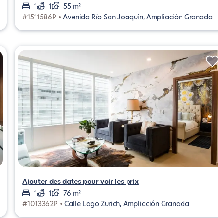
1
1
55 m²
#1511586P •
Avenida Río San Joaquín, Ampliación Granada
Ajouter des dates pour voir les prix
1
1
76 m²
#1013362P •
Calle Lago Zurich, Ampliación Granada