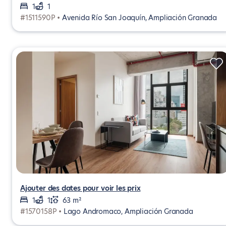
1
1
#1511590P •
Avenida Río San Joaquín, Ampliación Granada
Ajouter des dates pour voir les prix
1
1
63 m²
#1570158P •
Lago Andromaco, Ampliación Granada