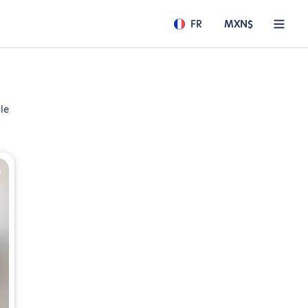
FR
MXN$
le