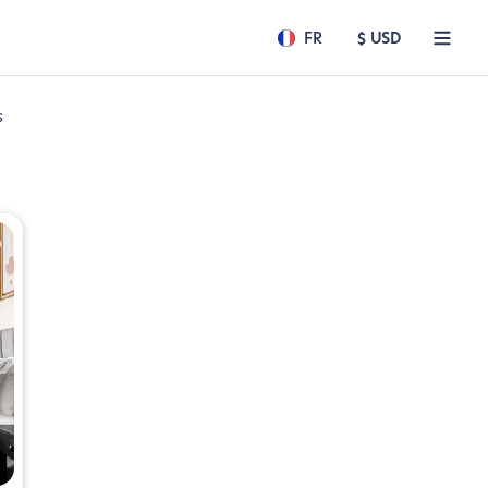
FR
$ USD
s