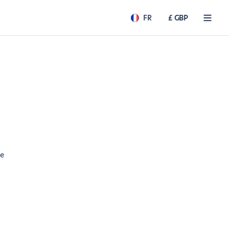
FR
£ GBP
de