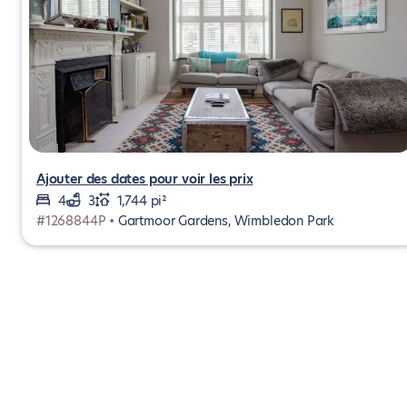
Ajouter des dates pour voir les prix
4
3
1,744 pi²
#1268844P •
Gartmoor Gardens, Wimbledon Park