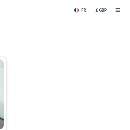
FR
£ GBP