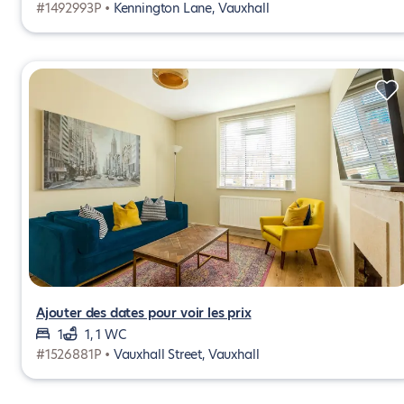
#1492993P •
Kennington Lane, Vauxhall
Ajouter des dates pour voir les prix
1
1, 1 WC
#1526881P •
Vauxhall Street, Vauxhall