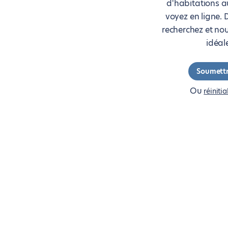
d'habitations a
voyez en ligne. 
recherchez et no
idéal
Soumett
Ou
réinitia