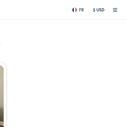
FR
$ USD
r