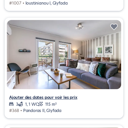
#1007 •
Ioustinianou I, Glyfada
Ajouter des dates pour voir les prix
3
1, 1 WC
115 m²
#368 •
Pandoras II, Glyfada