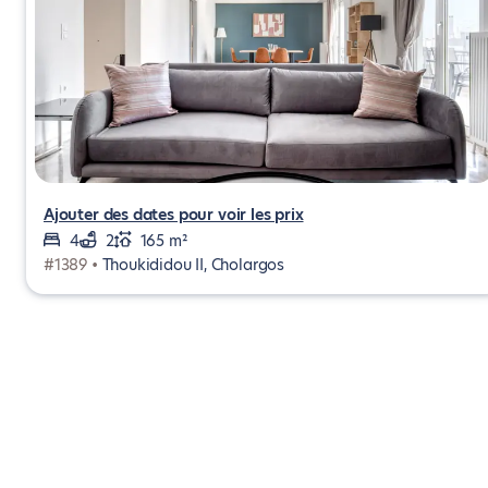
Ajouter des dates pour voir les prix
4
2
165 m²
#1389 •
Thoukididou II, Cholargos