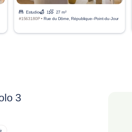
Estudio
1
27 m²
#1563180P •
Rue du Dôme, République–Point-du-Jour
olo 3
ir