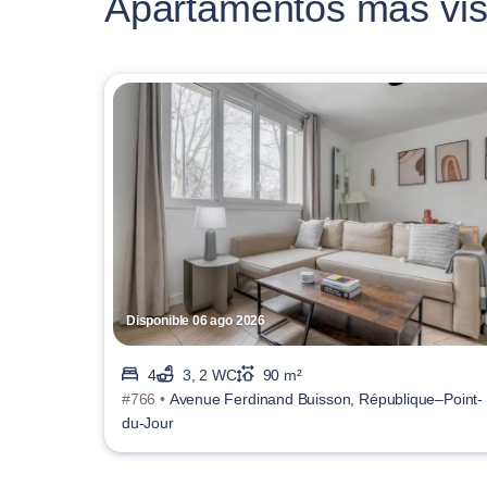
Apartamentos más vis
Disponible 06 ago 2026
4
3, 2 WC
90 m²
#766 •
Avenue Ferdinand Buisson, République–Point-
du-Jour