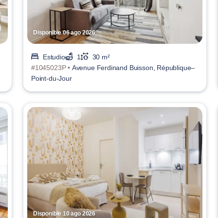
Disponible 06 ago 2026
Estudio
1
30 m²
#1045023P •
Avenue Ferdinand Buisson, République–
Point-du-Jour
Disponible 10 ago 2026