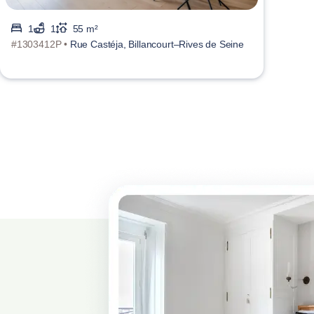
1
1
55 m²
#1303412P •
Rue Castéja, Billancourt–Rives de Seine