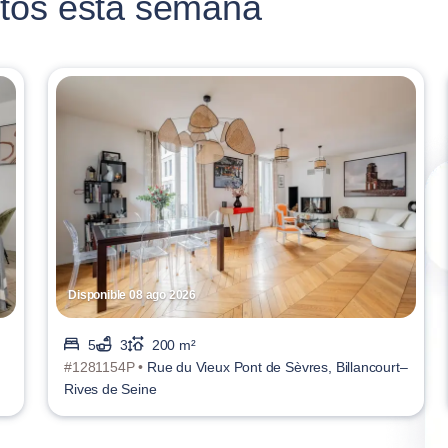
tos esta semana
Disponible 08 ago 2026
5
3
200 m²
#1281154P •
Rue du Vieux Pont de Sèvres, Billancourt–
Rives de Seine