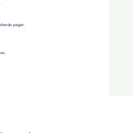
eberás pagar,
ias.