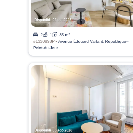
Disponible 03 oct 2026
2
1
35 m²
#1330898P •
Avenue Édouard Vaillant, République–
Point-du-Jour
Disponible 06 ago 2026