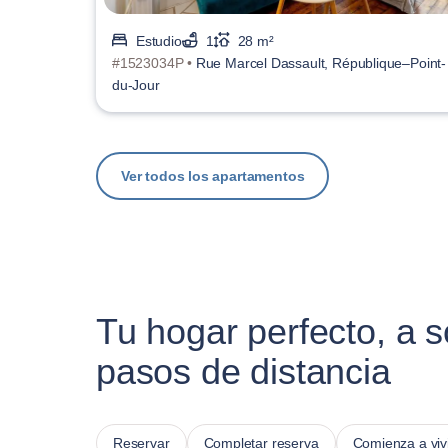
Estudio
1
28 m²
#1523034P •
Rue Marcel Dassault, République–Point-
du-Jour
Ver todos los apartamentos
Tu hogar perfecto, a s
pasos de distancia
Reservar
Completar reserva
Comienza a viv