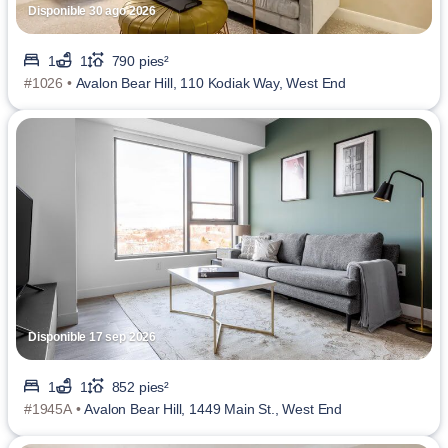
Disponible 30 ago 2026
1
1
790 pies²
#1026 •
Avalon Bear Hill, 110 Kodiak Way, West End
Disponible 17 sep 2026
1
1
852 pies²
#1945A •
Avalon Bear Hill, 1449 Main St., West End