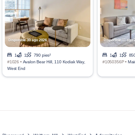
Disponible 30 ago 2026
Disponible 11 ago 
1
1
790 pies²
1
1
850
#1026 •
Avalon Bear Hill, 110 Kodiak Way,
#1050356P •
Mai
West End