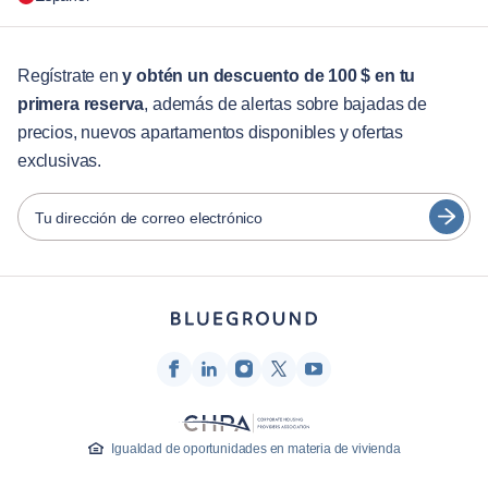
Para las empresas
Para estudiantes
English
Servicios para huéspedes
Regístrate en
y obtén un descuento de 100 $ en tu
primera reserva
, además de alertas sobre bajadas de
Guías de ciudades
Português
precios, nuevos apartamentos disponibles y ofertas
日本語
exclusivas.
Socios
Español
Operadores de alquiler amueblado
Tu dirección de correo electrónico
Français
Propietarios
Türkçe
Socios de franquicia
Agentes inmobiliarios
Deutsch
Influenciadores y afiliados
한국어
Empresa
Quiénes somos
Igualdad de oportunidades en materia de vivienda
Carreras profesionales