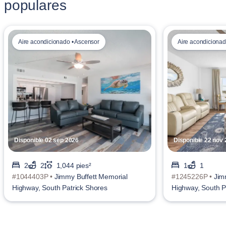
populares
Aire acondicionado • Ascensor
Aire acondicionad
Disponible 02 sep 2026
Disponible 22 nov
2
2
1,044 pies²
1
1
#1044403P •
Jimmy Buffett Memorial
#1245226P •
Jim
Highway, South Patrick Shores
Highway, South P