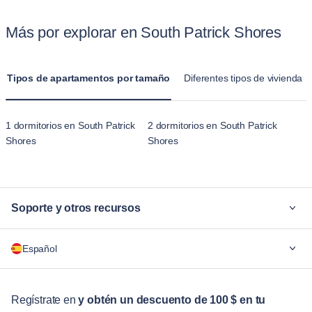
experiencia sea sin complicaciones para los dueños de
apartamentos de Blueground ofrecen hogares totalmente
mascotas.
Más por explorar en South Patrick Shores
amueblados con cocinas, salas de estar y múltiples
dormitorios. Estos apartamentos en South Patrick Shores
están diseñados para estancias prolongadas, lo que hace que
Tipos de apartamentos por tamaño
Diferentes tipos de vivienda
se sientan más como un hogar que la sensación temporal del
alojamiento en un hotel.
1 dormitorios en South Patrick
2 dormitorios en South Patrick
Shores
Shores
Soporte y otros recursos
¿Por qué Blueground?
Español
Para las empresas
Para estudiantes
English
Servicios para huéspedes
Regístrate en
y obtén un descuento de 100 $ en tu