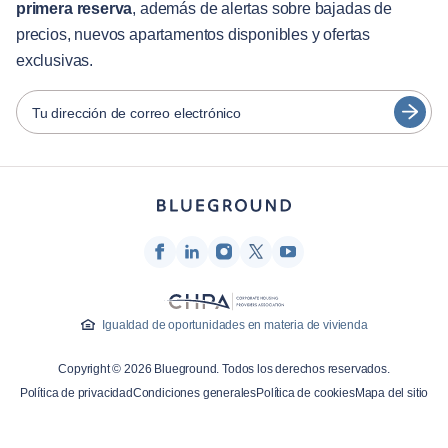
primera reserva
, además de alertas sobre bajadas de
Guías de ciudades
Português
precios, nuevos apartamentos disponibles y ofertas
日本語
exclusivas.
Socios
Español
Operadores de alquiler amueblado
Tu dirección de correo electrónico
Français
Propietarios
Türkçe
Socios de franquicia
Agentes inmobiliarios
Deutsch
Influenciadores y afiliados
한국어
Empresa
Quiénes somos
Igualdad de oportunidades en materia de vivienda
Carreras profesionales
Copyright © 2026 Blueground. Todos los derechos reservados.
Prensa
Política de privacidad
Condiciones generales
Política de cookies
Mapa del sitio
Blog Blueprint
Contacto