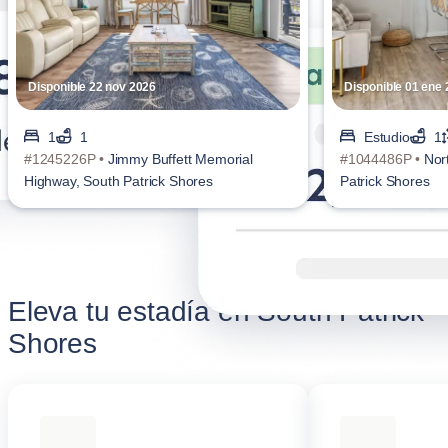
Disponible 22 nov 2026
Disponible 01 ene
1
1
Estudio
1
#1245226P •
Jimmy Buffett Memorial
#1044486P •
Nor
Highway, South Patrick Shores
Patrick Shores
Eleva tu estadía en South Patrick
Shores