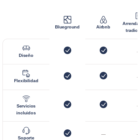
Arrenda
Blueground
Airbnb
tradic
Diseño
Flexibilidad
Servicios
incluidos
—
Soporte