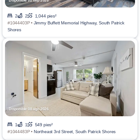
Disponible 02 sep 2026
2
2
1,044 pies²
#1044403P •
Jimmy Buffett Memorial Highway, South Patrick
Shores
Disponible 08 ago 2026
1
1
549 pies²
#1044483P •
Northeast 3rd Street, South Patrick Shores