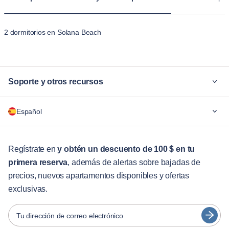
2 dormitorios en Solana Beach
Soporte y otros recursos
¿Por qué Blueground?
Español
Para las empresas
Para estudiantes
English
Servicios para huéspedes
Regístrate en
y obtén un descuento de 100 $ en tu
primera reserva
, además de alertas sobre bajadas de
Guías de ciudades
Português
precios, nuevos apartamentos disponibles y ofertas
日本語
exclusivas.
Socios
Español
Operadores de alquiler amueblado
Tu dirección de correo electrónico
Français
Propietarios