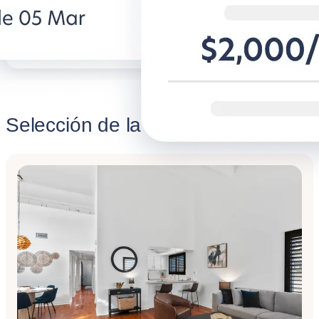
Descubre BG for Business
Descubre 
Selección de la semana