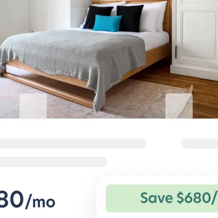
Eleve su estancia corporativa
Blueground for Business
Studentgro
Trabaja duro, mantente
Cerca del cam
cómodo
sobresalientes
Condiciones flexibles y hogares
Grandes ahorros 
cómodos para viajeros corporativos.
especiales para 
estudiantiles priv