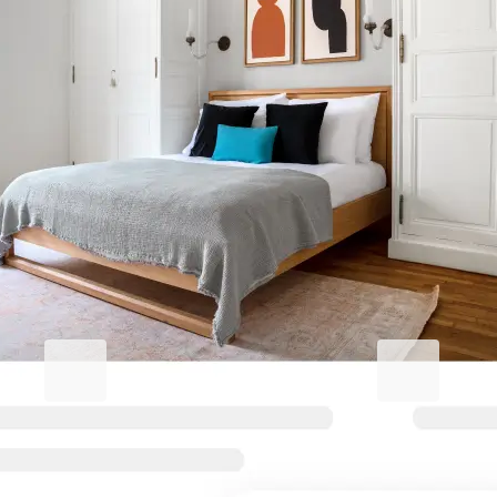
Eleva tu estadía en Edgewood
Park
Blueground for Business
Studentgro
Trabaja duro, mantente
Cerca del cam