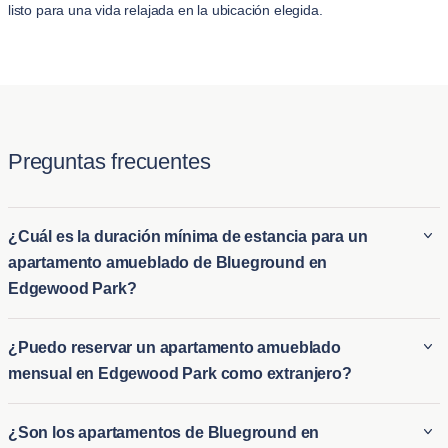
listo para una vida relajada en la ubicación elegida.
Preguntas frecuentes
¿Cuál es la duración mínima de estancia para un
apartamento amueblado de Blueground en
Edgewood Park?
La estancia mínima en un apartamento amueblado de
¿Puedo reservar un apartamento amueblado
Blueground en Edgewood Park es típicamente de 30 noche.
mensual en Edgewood Park como extranjero?
Esto lo hace ideal tanto para alquileres amueblados a largo
plazo en Edgewood Park como para opciones de alojamiento
Los extranjeros pueden reservar fácilmente un apartamento
¿Son los apartamentos de Blueground en
a corto plazo para aquellos que necesiten alojamiento
amueblado mensual en Edgewood Park, ya que Blueground