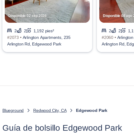
Disponible 02 sep 2026
Disponible 08 ago
2
2
1,192 pies²
2
2
1,1
#2073 •
Arlington Apartments, 235
#2060 •
Arlingto
Arlington Rd, Edgewood Park
Arlington Rd, Ed
Blueground
Redwood City, CA
Edgewood Park
Guía de bolsillo Edgewood Park