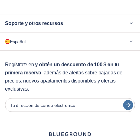
Soporte y otros recursos
¿Por qué Blueground?
Español
Para las empresas
Para estudiantes
English
Servicios para huéspedes
Regístrate en
y obtén un descuento de 100 $ en tu
primera reserva
, además de alertas sobre bajadas de
Guías de ciudades
Português
precios, nuevos apartamentos disponibles y ofertas
日本語
exclusivas.
Socios
Español
Operadores de alquiler amueblado
Tu dirección de correo electrónico
Français
Propietarios
Türkçe
Socios de franquicia
Agentes inmobiliarios
Deutsch