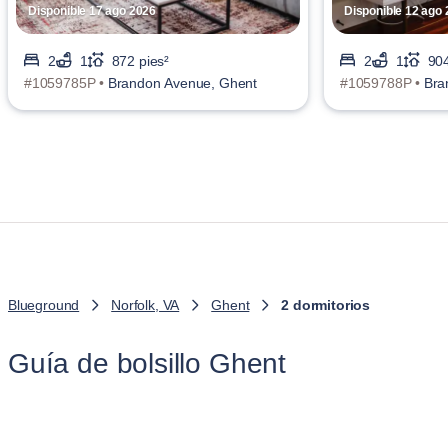
Disponible 17 ago 2026
Disponible 12 ago
2
1
872 pies²
2
1
904
#1059785P •
Brandon Avenue, Ghent
#1059788P •
Bra
Blueground
Norfolk, VA
Ghent
2 dormitorios
Guía de bolsillo Ghent