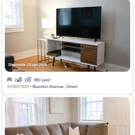
Disponible 29 ago 2026
2
1
990 pies²
#1059792P •
Brandon Avenue, Ghent