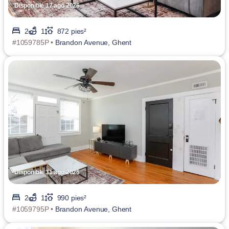
Disponible 17 ago 2026
2
1
872 pies²
#1059785P •
Brandon Avenue, Ghent
Disponible 31 ago 2026
2
1
990 pies²
#1059795P •
Brandon Avenue, Ghent