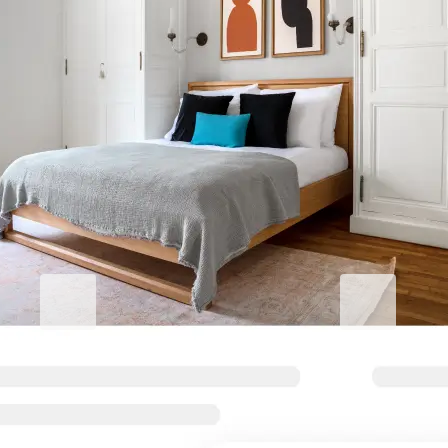
Eleve su estancia corporativa
Blueground for Business
Studentgro
Trabaja duro, mantente
Cerca del cam
cómodo
sobresalientes