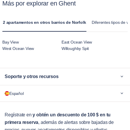
Más por explorar en Ghent
2 apartamentos en otros barrios de Norfolk
Diferentes tipos de v
Bay View
East Ocean View
West Ocean View
Willoughby Spit
Soporte y otros recursos
¿Por qué Blueground?
Español
Para las empresas
Para estudiantes
English
Servicios para huéspedes
Regístrate en
y obtén un descuento de 100 $ en tu
primera reserva
, además de alertas sobre bajadas de
Guías de ciudades
Português
precios, nuevos apartamentos disponibles y ofertas