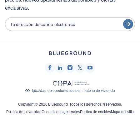
日本語
exclusivas.
Socios
Español
Operadores de alquiler amueblado
Tu dirección de correo electrónico
Français
Propietarios
Türkçe
Socios de franquicia
Agentes inmobiliarios
Deutsch
Influenciadores y afiliados
한국어
Empresa
Quiénes somos
Igualdad de oportunidades en materia de vivienda
Carreras profesionales
Copyright © 2026 Blueground. Todos los derechos reservados.
Prensa
Política de privacidad
Condiciones generales
Política de cookies
Mapa del sitio
Blog Blueprint
Contacto