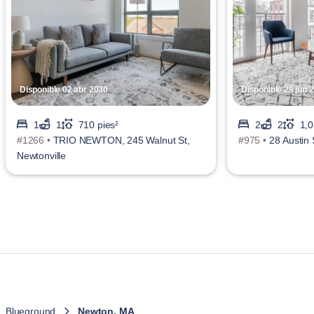
Disponible 02 abr 2030
Disponible 29 jun 
1
1
710 pies²
2
2
1,0
#1266 •
TRIO NEWTON, 245 Walnut St,
#975 •
28 Austin 
Newtonville
Blueground
Newton, MA