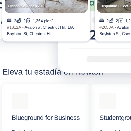
Disponible 17 sep 2026
Disponible 06 oct 
2
2
1,264 pies²
2
2
1,2
#1812A •
Avalon at Chestnut Hill, 160
#2858A •
Avalon 
Boylston St, Chestnut Hill
Boylston St, Chest
Eleva tu estadía en Newton
Blueground for Business
Studentgro