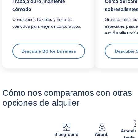
Trabaja duro, mantente
Cerca del cam
cómodo
sobresalientes
Condiciones flexibles y hogares
Grandes ahorros 
cómodos para viajeros corporativos.
especiales para 
estudiantiles priv
Descubre BG for Business
Descubre 
Cómo nos comparamos con otras
opciones de alquiler
Arrenda
Blueground
Airbnb
tradic