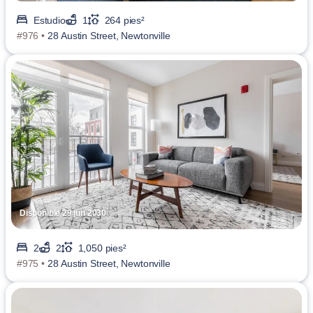
Estudio
1
264 pies²
#976 •
28 Austin Street, Newtonville
Disponible 29 jun 2030
2
2
1,050 pies²
#975 •
28 Austin Street, Newtonville