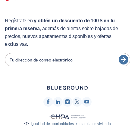
Para las empresas
Para estudiantes
English
Servicios para huéspedes
Regístrate en
y obtén un descuento de 100 $ en tu
primera reserva
, además de alertas sobre bajadas de
Guías de ciudades
Português
precios, nuevos apartamentos disponibles y ofertas
日本語
exclusivas.
Socios
Español
Operadores de alquiler amueblado
Tu dirección de correo electrónico
Français
Propietarios
Türkçe
Socios de franquicia
Agentes inmobiliarios
Deutsch
Influenciadores y afiliados
한국어
Empresa
Quiénes somos
Igualdad de oportunidades en materia de vivienda
Carreras profesionales