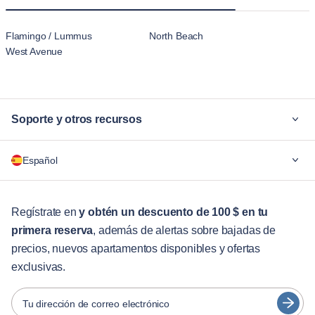
Flamingo / Lummus
North Beach
West Avenue
Soporte y otros recursos
¿Por qué Blueground?
Español
Para las empresas
Para estudiantes
English
Servicios para huéspedes
Regístrate en
y obtén un descuento de 100 $ en tu
primera reserva
, además de alertas sobre bajadas de
Guías de ciudades
Português
precios, nuevos apartamentos disponibles y ofertas
日本語
exclusivas.
Socios
Español
Operadores de alquiler amueblado
Tu dirección de correo electrónico
Français