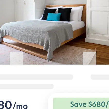
Eleve su estancia corporativa
Blueground for Business
Studentgro
Trabaja duro, mantente
Cerca del cam
cómodo
sobresalientes
Condiciones flexibles y hogares
Grandes ahorros 
cómodos para viajeros corporativos.
especiales para 