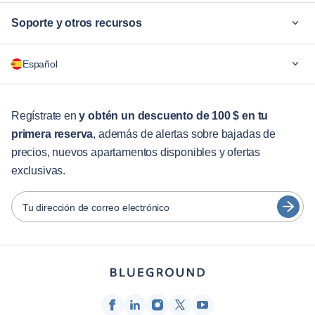
Soporte y otros recursos
¿Por qué Blueground?
Español
Para las empresas
Para estudiantes
English
Servicios para huéspedes
Regístrate en
y obtén un descuento de 100 $ en tu
primera reserva
, además de alertas sobre bajadas de
Guías de ciudades
Português
precios, nuevos apartamentos disponibles y ofertas
日本語
exclusivas.
Socios
Español
Operadores de alquiler amueblado
Tu dirección de correo electrónico
Français
Propietarios
Türkçe
Socios de franquicia
Agentes inmobiliarios
Deutsch
Influenciadores y afiliados
한국어