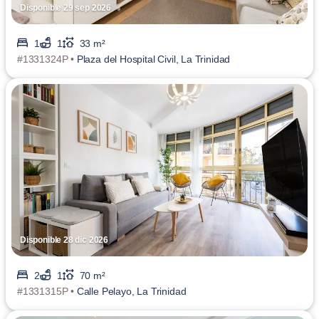
Disponible 29 sep 2026
1
1
33 m²
#1331324P •
Plaza del Hospital Civil, La Trinidad
Disponible 28 dic 2026
2
1
70 m²
#1331315P •
Calle Pelayo, La Trinidad