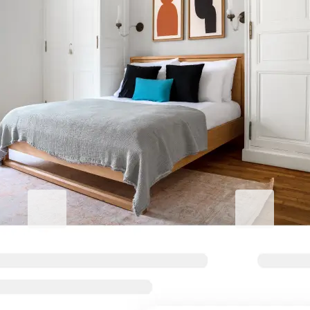
Eleva tu estadía en La Trinidad
Blueground for Business
Studentgro
Trabaja duro, mantente
Cerca del cam
cómodo
sobresalientes