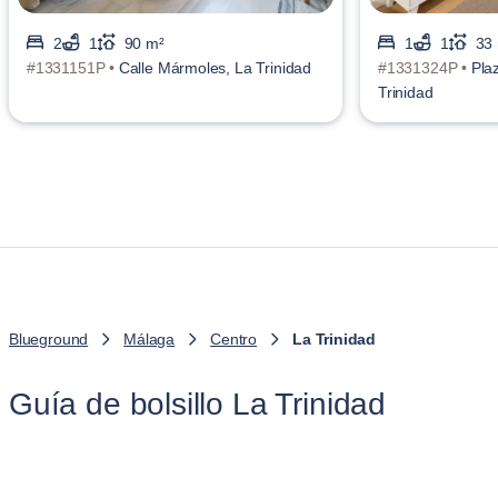
2
1
90 m²
1
1
33
#1331151P •
Calle Mármoles, La Trinidad
#1331324P •
Plaz
Trinidad
Blueground
Málaga
Centro
La Trinidad
Guía de bolsillo La Trinidad