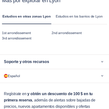
Más por explorar en Lyon
Estudios en otras zonas Lyon
Estudios en los barrios de Lyon
1st arrondissement
2nd arrondissement
3rd arrondissement
Soporte y otros recursos
¿Por qué Blueground?
Español
Para las empresas
Para estudiantes
English
Servicios para huéspedes
Regístrate en
y obtén un descuento de 100 $ en tu
primera reserva
, además de alertas sobre bajadas de
Guías de ciudades
Português
precios, nuevos apartamentos disponibles y ofertas