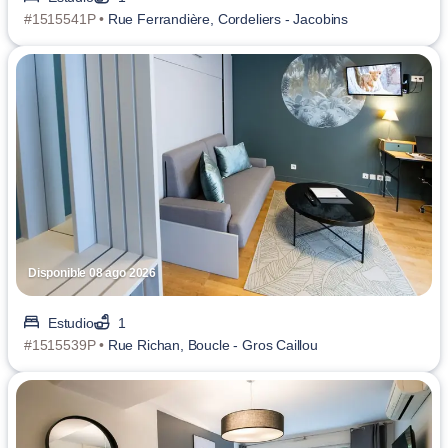
#1515541P •
Rue Ferrandière, Cordeliers - Jacobins
Disponible 08 ago 2026
Estudio
1
#1515539P •
Rue Richan, Boucle - Gros Caillou