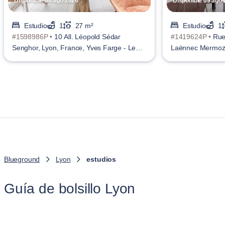
Disponible 08 ago 2026
Disponible 09 ago
Estudio
1
27 m²
Estudio
1
#1598986P •
10 All. Léopold Sédar
#1419624P •
Rue
Senghor, Lyon, France, Yves Farge - Le
Laënnec Mermo
Fleuve
Blueground
Lyon
estudios
Guía de bolsillo Lyon