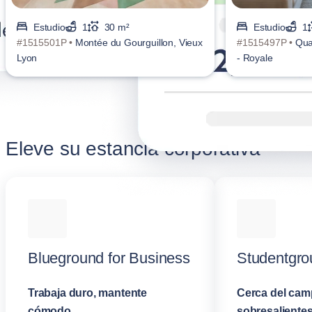
Estudio
1
30 m²
Estudio
1
#1515501P •
Montée du Gourguillon, Vieux
#1515497P •
Qua
Lyon
- Royale
Eleve su estancia corporativa
Blueground for Business
Studentgro
Trabaja duro, mantente
Cerca del cam
cómodo
sobresalientes