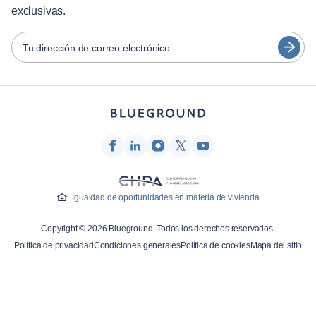
日本語
exclusivas.
Socios
Español
Operadores de alquiler amueblado
Tu dirección de correo electrónico
Français
Propietarios
Türkçe
Socios de franquicia
Agentes inmobiliarios
Deutsch
Influenciadores y afiliados
한국어
Empresa
Quiénes somos
Igualdad de oportunidades en materia de vivienda
Carreras profesionales
Copyright © 2026 Blueground. Todos los derechos reservados.
Prensa
Política de privacidad
Condiciones generales
Política de cookies
Mapa del sitio
Blog Blueprint
Contacto
Investigación