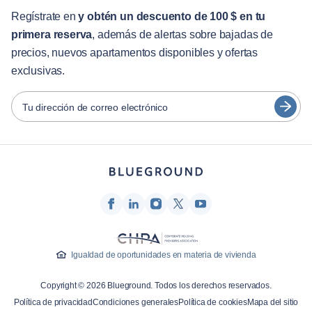
English
Servicios para huéspedes
Regístrate en
y obtén un descuento de 100 $ en tu
primera reserva
, además de alertas sobre bajadas de
Guías de ciudades
Português
precios, nuevos apartamentos disponibles y ofertas
日本語
exclusivas.
Socios
Español
Operadores de alquiler amueblado
Tu dirección de correo electrónico
Français
Propietarios
Türkçe
Socios de franquicia
Agentes inmobiliarios
Deutsch
Influenciadores y afiliados
한국어
Empresa
Quiénes somos
Igualdad de oportunidades en materia de vivienda
Carreras profesionales
Copyright © 2026 Blueground. Todos los derechos reservados.
Prensa
Política de privacidad
Condiciones generales
Política de cookies
Mapa del sitio