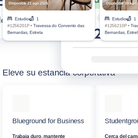
Disponible 21 ago 2026
Disponible 08 ago
Estudio
1
Estudio
1
#1256201P •
Travessa do Convento das
#1256210P •
Tra
Bernardas, Estrela
Bernardas, Estre
Eleve su estancia corporativa
Blueground for Business
Studentgro
Trabaja duro, mantente
Cerca del cam