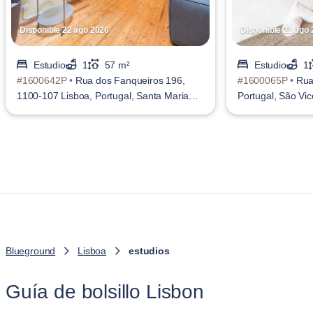
Disponible 22 ago 2026
Disponible 21 ago
Estudio
1
57 m²
Estudio
1
#1600642P •
Rua dos Fanqueiros 196,
#1600065P •
Rua
1100-107 Lisboa, Portugal, Santa Maria
Portugal, São Vic
Maior
Blueground
Lisboa
estudios
Guía de bolsillo Lisbon