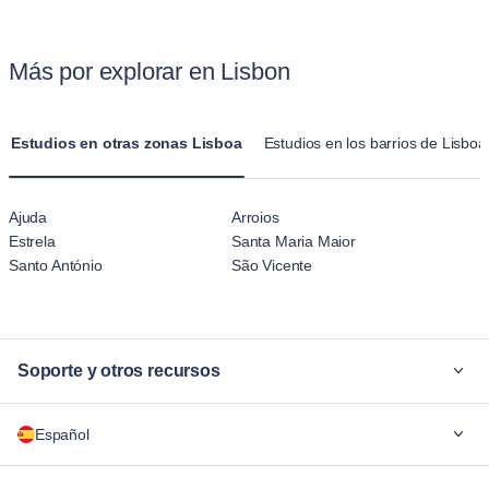
Más por explorar en Lisbon
Estudios en otras zonas Lisboa
Estudios en los barrios de Lisboa
Ajuda
Arroios
Estrela
Santa Maria Maior
Santo António
São Vicente
Soporte y otros recursos
¿Por qué Blueground?
Español
Para las empresas
Para estudiantes