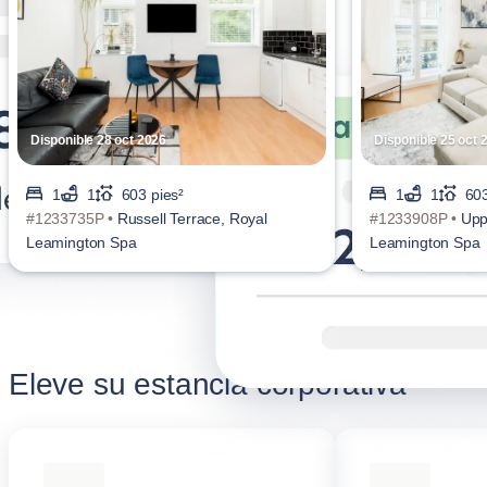
Disponible 28 oct 2026
Disponible 25 oct 
1
1
603 pies²
1
1
603
#1233735P •
Russell Terrace, Royal
#1233908P •
Upp
Leamington Spa
Leamington Spa
Eleve su estancia corporativa