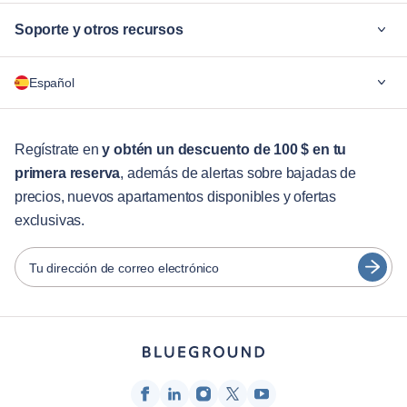
Soporte y otros recursos
¿Por qué Blueground?
Español
Para las empresas
Para estudiantes
English
Servicios para huéspedes
Regístrate en
y obtén un descuento de 100 $ en tu
primera reserva
, además de alertas sobre bajadas de
Guías de ciudades
Português
precios, nuevos apartamentos disponibles y ofertas
日本語
exclusivas.
Socios
Español
Operadores de alquiler amueblado
Tu dirección de correo electrónico
Français
Propietarios
Türkçe
Socios de franquicia
Agentes inmobiliarios
Deutsch
Influenciadores y afiliados
한국어