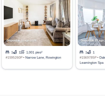
Disponible 11 ago 2026
Disponible 07 ago
1
1
1,001 pies²
1
1
#1595260P •
Narrow Lane, Rowington
#1569785P •
Dal
Leamington Spa