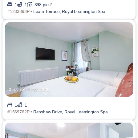
1
1
398 pies²
#1233893P •
Leam Terrace, Royal Leamington Spa
Disponible 09 ago 2026
1
1
#1569762P •
Renshaw Drive, Royal Leamington Spa