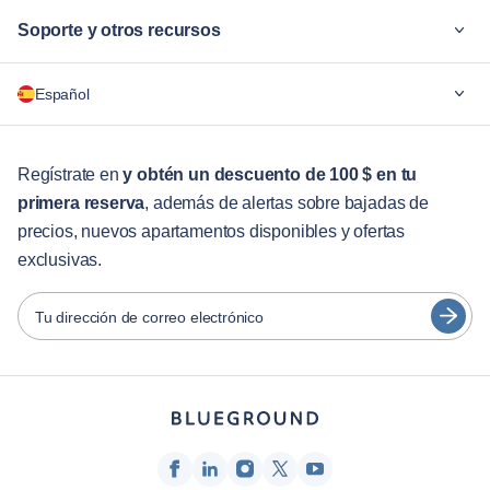
Soporte y otros recursos
¿Por qué Blueground?
Español
Para las empresas
Para estudiantes
English
Servicios para huéspedes
Regístrate en
y obtén un descuento de 100 $ en tu
primera reserva
, además de alertas sobre bajadas de
Guías de ciudades
Português
precios, nuevos apartamentos disponibles y ofertas
日本語
exclusivas.
Socios
Español
Operadores de alquiler amueblado
Tu dirección de correo electrónico
Français
Propietarios
Türkçe
Socios de franquicia
Agentes inmobiliarios
Deutsch
Influenciadores y afiliados
한국어