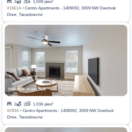
2
2
1,049 pies²
#1661A •
Centro Apartments - 1409092, 3009 NW Overlook
Drive, Tanasbourne
Disponible 16 ago 2026
2
2
1,036 pies²
#283A •
Centro Apartments - 1409092, 3009 NW Overlook
Drive, Tanasbourne