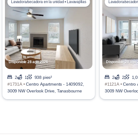
Lavadora/secadora en la unidad • Lavavajillas
Lavadora/secadora
Disponible 28 ago 2026
Disponible 28 ago
2
1
938 pies²
2
2
1,0
#1731A •
Centro Apartments - 1409092,
#1121A •
Centro 
3009 NW Overlook Drive, Tanasbourne
3009 NW Overloo