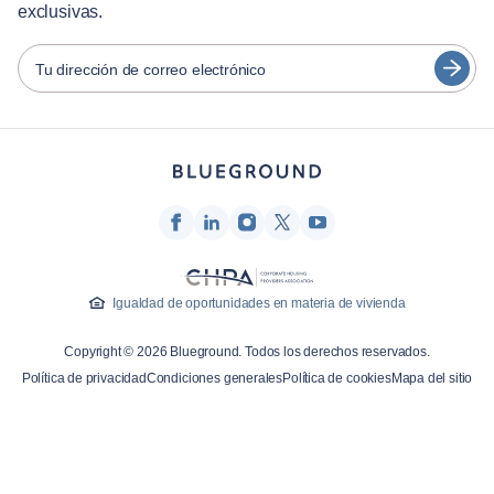
exclusivas.
Socios
Español
Operadores de alquiler amueblado
Tu dirección de correo electrónico
Français
Propietarios
Türkçe
Socios de franquicia
Agentes inmobiliarios
Deutsch
Influenciadores y afiliados
한국어
Empresa
Quiénes somos
Igualdad de oportunidades en materia de vivienda
Carreras profesionales
Copyright © 2026 Blueground. Todos los derechos reservados.
Prensa
Política de privacidad
Condiciones generales
Política de cookies
Mapa del sitio
Blog Blueprint
Contacto
Investigación