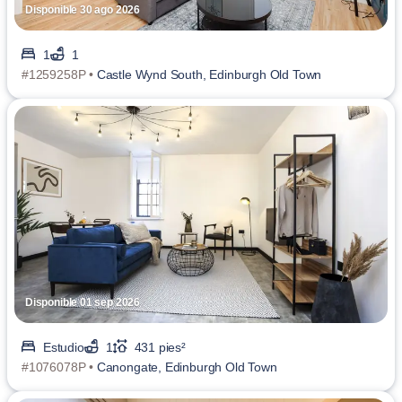
Disponible 30 ago 2026
1
1
#1259258P •
Castle Wynd South, Edinburgh Old Town
Disponible 01 sep 2026
Estudio
1
431 pies²
#1076078P •
Canongate, Edinburgh Old Town