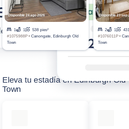
Disponible 24 ago 2026
Disponible 23 sep
1
1
538 pies²
2
1
431
#1075988P •
Canongate, Edinburgh Old
#1076011P •
Can
Town
Town
Eleva tu estadía en Edinburgh Old
Town