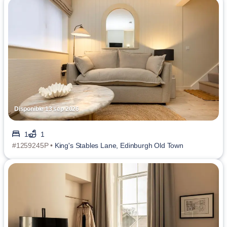
Disponible 13 sep 2026
1
1
#1259245P •
King's Stables Lane, Edinburgh Old Town