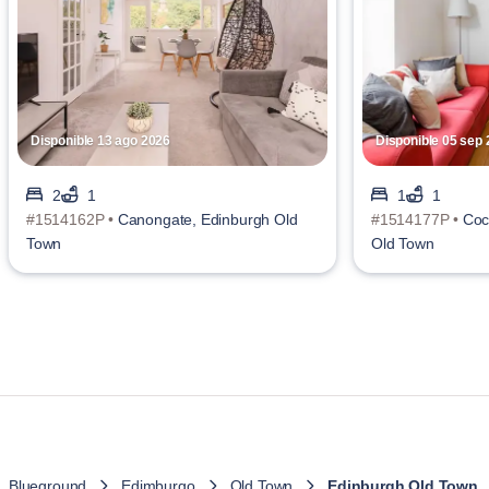
Disponible 13 ago 2026
Disponible 05 sep
2
1
1
1
#1514162P •
Canongate, Edinburgh Old
#1514177P •
Coc
Town
Old Town
Blueground
Edimburgo
Old Town
Edinburgh Old Town