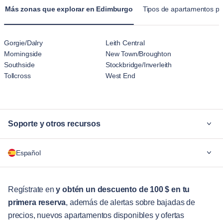
diseñados para estancias prolongadas, lo que hace que se
Más zonas que explorar en Edimburgo
Tipos de apartamentos p
sientan más como un hogar que la sensación temporal del
alojamiento en un hotel.
Gorgie/Dalry
Leith Central
Morningside
New Town/Broughton
Southside
Stockbridge/Inverleith
Tollcross
West End
Soporte y otros recursos
¿Por qué Blueground?
Español
Para las empresas
Para estudiantes
English
Servicios para huéspedes
Regístrate en
y obtén un descuento de 100 $ en tu
primera reserva
, además de alertas sobre bajadas de
Guías de ciudades
Português
precios, nuevos apartamentos disponibles y ofertas
日本語