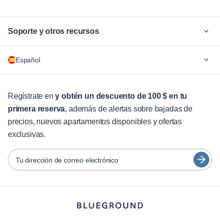
Soporte y otros recursos
¿Por qué Blueground?
Español
Para las empresas
Para estudiantes
English
Servicios para huéspedes
Regístrate en
y obtén un descuento de 100 $ en tu
primera reserva
, además de alertas sobre bajadas de
Guías de ciudades
Português
precios, nuevos apartamentos disponibles y ofertas
日本語
exclusivas.
Socios
Español
Operadores de alquiler amueblado
Tu dirección de correo electrónico
Français
Propietarios
Türkçe
Socios de franquicia
Agentes inmobiliarios
Deutsch
Influenciadores y afiliados