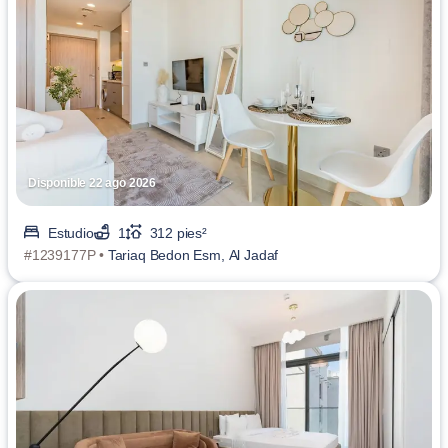
Disponible 22 ago 2026
Estudio
1
312 pies²
#1239177P •
Tariaq Bedon Esm, Al Jadaf