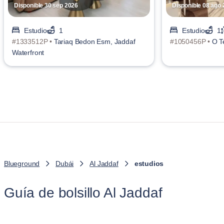
Disponible 30 sep 2026
Disponible 08 ago
Estudio
1
Estudio
1
#1333512P •
Tariaq Bedon Esm, Jaddaf
#1050456P •
O T
Waterfront
Blueground
Dubái
Al Jaddaf
estudios
Guía de bolsillo Al Jaddaf