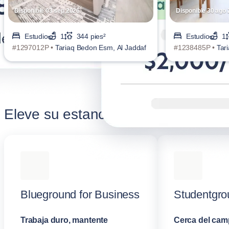
Disponible 03 sep 2026
Disponible 30 ago
Estudio
1
344 pies²
Estudio
1
#1297012P •
Tariaq Bedon Esm, Al Jaddaf
#1238485P •
Tar
Eleve su estancia corporativa
Blueground for Business
Studentgro
Trabaja duro, mantente
Cerca del cam