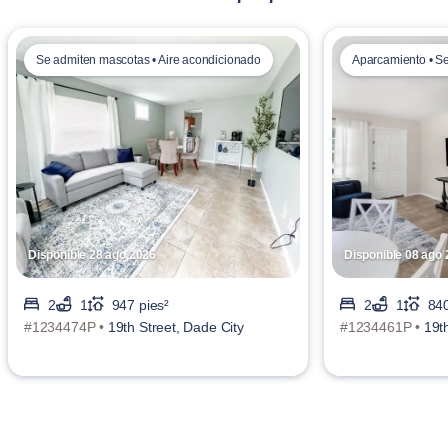
Se admiten mascotas • Aire acondicionado
Aparcamiento • S
Disponible 28 ago 2026
Disponible 08 ago
2
1
947 pies²
2
1
840
#1234474P •
19th Street, Dade City
#1234461P •
19t