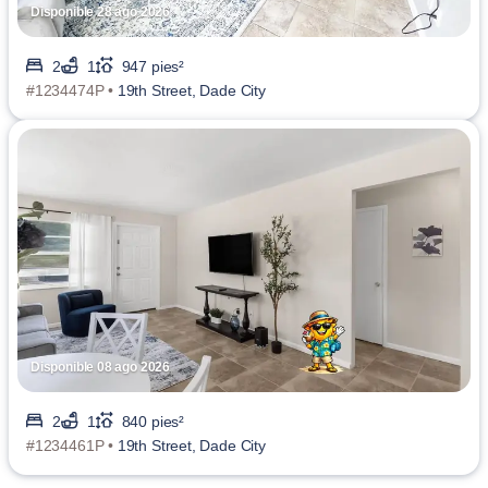
Disponible 28 ago 2026
2
1
947 pies²
#1234474P •
19th Street, Dade City
Disponible 08 ago 2026
2
1
840 pies²
#1234461P •
19th Street, Dade City