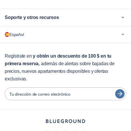
Soporte y otros recursos
¿Por qué Blueground?
Español
Para las empresas
Para estudiantes
English
Servicios para huéspedes
Regístrate en
y obtén un descuento de 100 $ en tu
primera reserva
, además de alertas sobre bajadas de
Guías de ciudades
Português
precios, nuevos apartamentos disponibles y ofertas
日本語
exclusivas.
Socios
Español
Operadores de alquiler amueblado
Tu dirección de correo electrónico
Français
Propietarios
Türkçe
Socios de franquicia
Agentes inmobiliarios
Deutsch
Influenciadores y afiliados