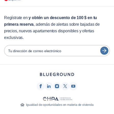
Para las empresas
Para estudiantes
English
Servicios para huéspedes
Regístrate en
y obtén un descuento de 100 $ en tu
primera reserva
, además de alertas sobre bajadas de
Guías de ciudades
Português
precios, nuevos apartamentos disponibles y ofertas
日本語
exclusivas.
Socios
Español
Operadores de alquiler amueblado
Tu dirección de correo electrónico
Français
Propietarios
Türkçe
Socios de franquicia
Agentes inmobiliarios
Deutsch
Influenciadores y afiliados
한국어
Empresa
Quiénes somos
Igualdad de oportunidades en materia de vivienda
Carreras profesionales