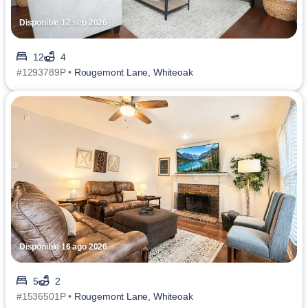
Disponible 12 sep 2026
12
4
#1293789P •
Rougemont Lane, Whiteoak
Disponible 16 ago 2026
5
2
#1536501P •
Rougemont Lane, Whiteoak