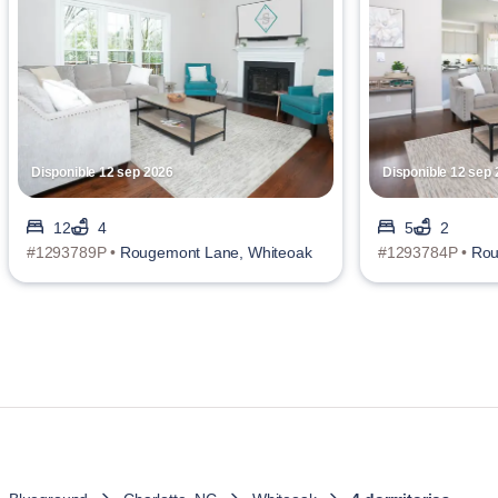
Disponible 12 sep 2026
Disponible 12 sep
12
4
5
2
#1293789P •
Rougemont Lane, Whiteoak
#1293784P •
Rou