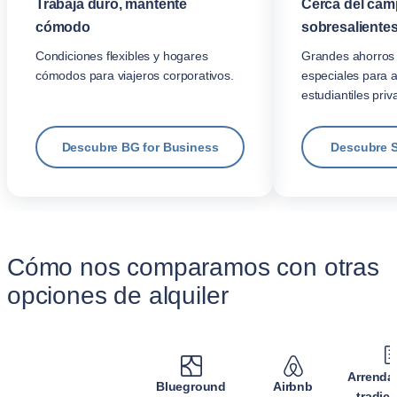
Trabaja duro, mantente
Cerca del cam
cómodo
sobresalientes
Condiciones flexibles y hogares
Grandes ahorros 
cómodos para viajeros corporativos.
especiales para 
estudiantiles priv
Descubre BG for Business
Descubre 
Cómo nos comparamos con otras
opciones de alquiler
Arrenda
Blueground
Airbnb
tradic