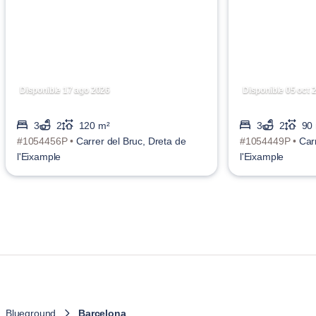
Disponible 17 ago 2026
Disponible 05 oct 
3
2
120 m²
3
2
90
#1054456P •
Carrer del Bruc, Dreta de
#1054449P •
Car
l'Eixample
l'Eixample
Blueground
Barcelona