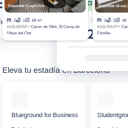
Disponible 07 ago 2026
Disponible 08 sep
2
1
69 m²
2
2
69
#1013655P •
Carrer de Xifré, El Camp de
#1013552P •
Car
l'Arpa del Clot
Família
Eleva tu estadía en Barcelona
Blueground for Business
Studentgro