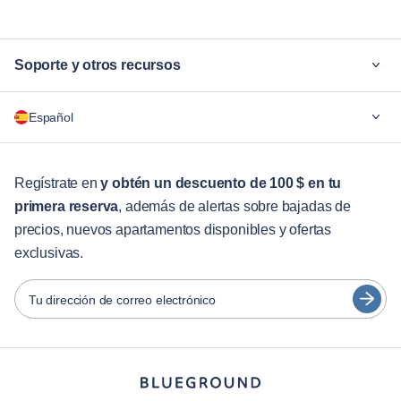
Soporte y otros recursos
¿Por qué Blueground?
Español
Para las empresas
Para estudiantes
English
Servicios para huéspedes
Regístrate en
y obtén un descuento de 100 $ en tu
primera reserva
, además de alertas sobre bajadas de
Guías de ciudades
Português
precios, nuevos apartamentos disponibles y ofertas
日本語
exclusivas.
Socios
Español
Operadores de alquiler amueblado
Tu dirección de correo electrónico
Français
Propietarios
Türkçe
Socios de franquicia
Agentes inmobiliarios
Deutsch
Influenciadores y afiliados